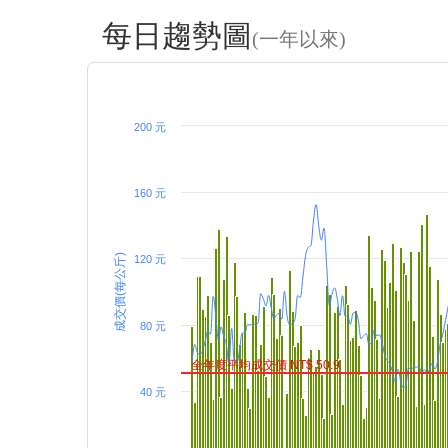
每日趨勢圖
(一年以來)
200 元
160 元
成交價(每公斤)
120 元
80 元
全年度平均成交價 NT$ 50.9
40 元