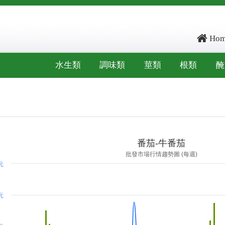
Hom
水生類
調味類
莖類
根類
醃
ore: -16077.2, kg_score: -15366.2, total_score: -31443.5, item_code: FJ3
番茄-牛番茄
批發市場行情趨勢圖 (每週)
 元
 元