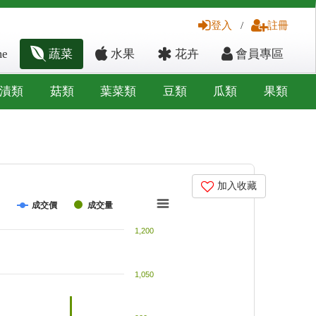
登入
/
註冊
e
蔬菜
水果
花卉
會員專區
漬類
菇類
葉菜類
豆類
瓜類
果類
加入收藏
成交價
成交量
1,200
1,050