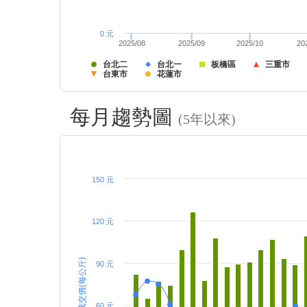
0 元
2025/08
2025/09
2025/10
20
台北二
台北一
板橋區
三重市
台東市
花蓮市
每月趨勢圖
(5年以來)
150 元
120 元
成交價(每公斤)
90 元
60 元