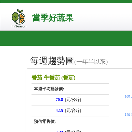
當季好蔬果
每週趨勢圖
(一年半以來)
price_sc
番茄-牛番茄 (番茄)
本週平均批發價:
160
70.8
(元/公斤)
42.5
(元/台斤)
140
預估零售價: