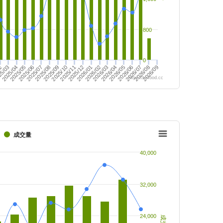
800
0
2025/07
2025/08
2025/09
2025/10
2025/11
2025/12
2026/01
2026/02
02
2026/03
2026/04
2026/05
2026/06
25/03
2025/04
2026/07
2026/08
2026/09
2025/05
2025/06
https://twfood.cc
成交量
40,000
32,000
24,000