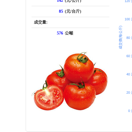
142
(元/公斤)
120
85
(元/台斤)
100
成交量:
成交價(每公斤)
576
公噸
80 
60 
40 
20 
0 