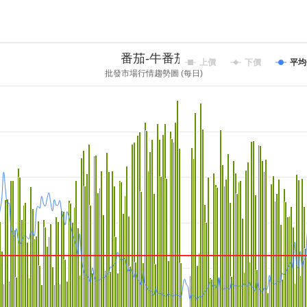
番茄-牛番茄
上價
下價
平均
批發市場行情趨勢圖 (每日)