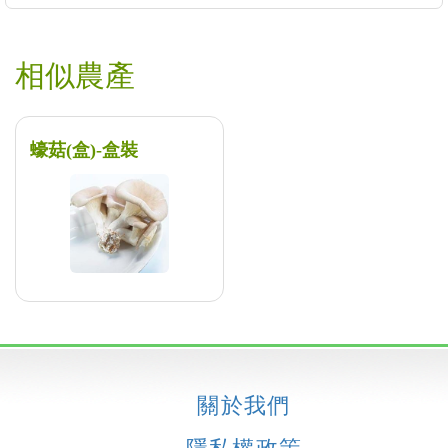
相似農產
蠔菇(盒)-盒裝
關於我們