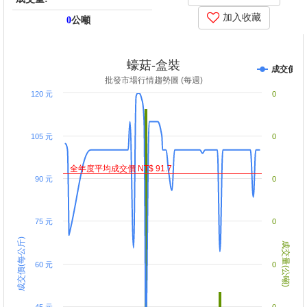
加入收藏
0
公噸
price_score: , kg_score: , total_score: , item_code: MF2
蠔菇-盒裝
成交價
批發市場行情趨勢圖 (每週)
120 元
0
105 元
0
全年度平均成交價 NT$ 91.7
90 元
0
75 元
0
成交價(每公斤)
成交量(公噸)
60 元
0