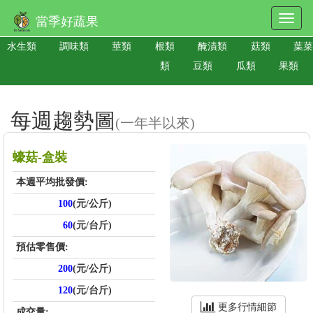
當季好蔬果
水生類
調味類
莖類
根類
醃漬類
菇類
葉菜
類
豆類
瓜類
果類
每週趨勢圖
(一年半以來)
蠔菇-盒裝
本週平均批發價:
100
(元/公斤)
60
(元/台斤)
預估零售價:
200
(元/公斤)
120
(元/台斤)
更多行情細節
成交量: