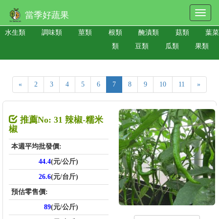
當季好蔬果
水生類
調味類
莖類
根類
醃漬類
菇類
葉菜
類
豆類
瓜類
果類
«
2
3
4
5
6
7
8
9
10
11
»
推薦No: 31 辣椒-糯米
椒
本週平均批發價:
44.4
(元/公斤)
26.6
(元/台斤)
預估零售價:
89
(元/公斤)