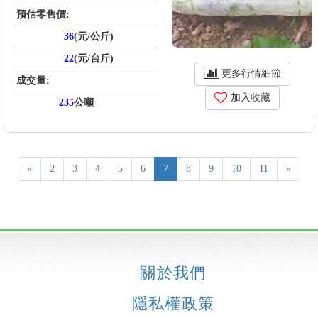
預估零售價:
36
(元/公斤)
22
(元/台斤)
更多行情細節
成交量:
加入收藏
235
公噸
«
2
3
4
5
6
7
8
9
10
11
»
關於我們
隱私權政策