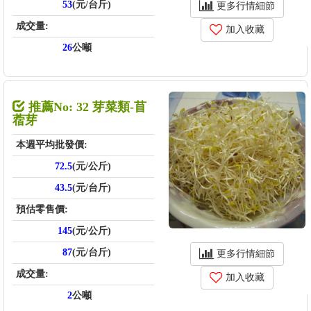
53
(元/台斤)
更多行情細節
成交量:
加入收藏
26
公噸
推薦No: 32 芽菜類-苜
蓿芽
本週平均批發價:
72.5
(元/公斤)
43.5
(元/台斤)
預估零售價:
145
(元/公斤)
87
(元/台斤)
更多行情細節
成交量:
加入收藏
2
公噸