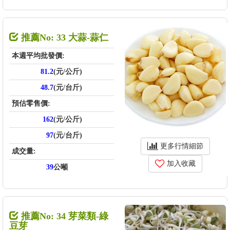
推薦No: 33 大蒜-蒜仁
本週平均批發價:
81.2
(元/公斤)
48.7
(元/台斤)
預估零售價:
162
(元/公斤)
97
(元/台斤)
更多行情細節
成交量:
加入收藏
39
公噸
推薦No: 34 芽菜類-綠
豆芽