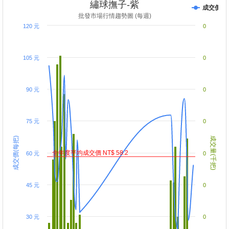
繡球撫子-紫
成交價
批發市場行情趨勢圖 (每週)
120 元
0
105 元
0
90 元
0
75 元
0
成交價(每把)
成交量(千把)
全年度平均成交價 NT$ 58.2
60 元
0
45 元
0
30 元
0