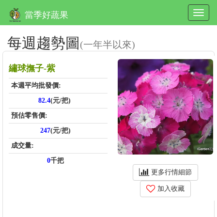
當季好蔬果
每週趨勢圖
(一年半以來)
繡球撫子-紫
本週平均批發價:
82.4
(元/把)
預估零售價:
247
(元/把)
成交量:
0
千把
更多行情細節
加入收藏
price_score: , kg_score: , total_score: , item_code: FA987