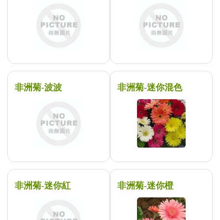
非洲菊-波波
非洲菊-迷你混色
非洲菊-迷你紅
非洲菊-迷你橙