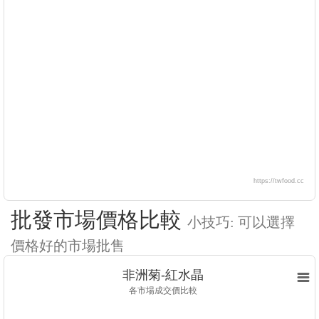
https://twfood.cc
批發市場價格比較
小技巧: 可以選擇
價格好的市場批售
非洲菊-紅水晶
各市場成交價比較