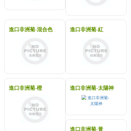
進口非洲菊-混合色
進口非洲菊-紅
進口非洲菊-橙
進口非洲菊-太陽神
進口非洲菊-黃