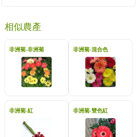
相似農產
非洲菊-非洲菊
非洲菊-混合色
非洲菊-紅
非洲菊-雙色紅