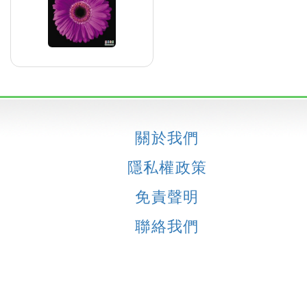
關於我們
隱私權政策
免責聲明
聯絡我們