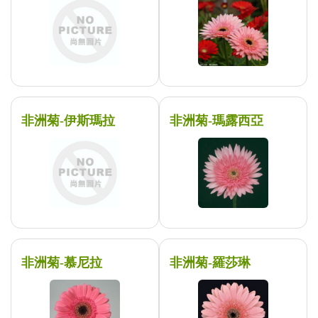
非洲菊-伊斯瑪拉
非洲菊-瑪露西亞
非洲菊-慕尼拉
非洲菊-羅莎琳