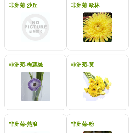
非洲菊-沙丘
非洲菊-歐林
非洲菊-梅蘿絲
非洲菊-黃
非洲菊-熱浪
非洲菊-粉