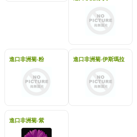
進口非洲菊-粉
進口非洲菊-伊斯瑪拉
進口非洲菊-紫