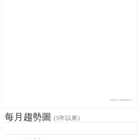
https://twfood.cc
每月趨勢圖
(5年以來)