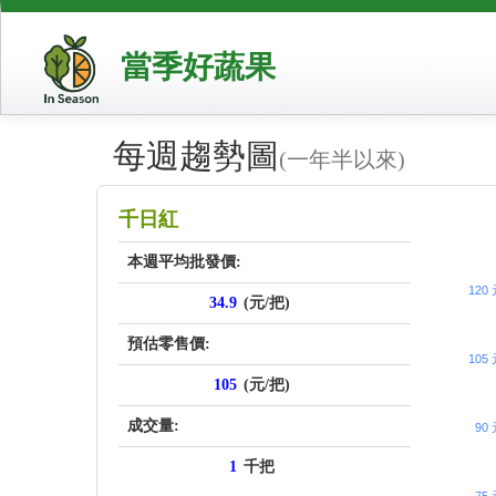
當季好蔬果
每週趨勢圖
(一年半以來)
price_sc
千日紅
本週平均批發價:
120
34.9
(元/把)
預估零售價:
105
105
(元/把)
成交量:
90 
1
千把