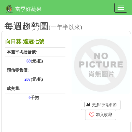
當季好蔬果
每週趨勢圖
(一年半以來)
向日葵-達冠七號
本週平均批發價:
69
(元/把)
預估零售價:
207
(元/把)
成交量:
0
千把
更多行情細節
加入收藏
price_score: , kg_score: , total_score: , item_code: FH297