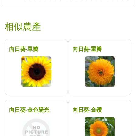
相似農產
向日葵-單瓣
向日葵-重瓣
向日葵-金色陽光
向日葵-金鑽