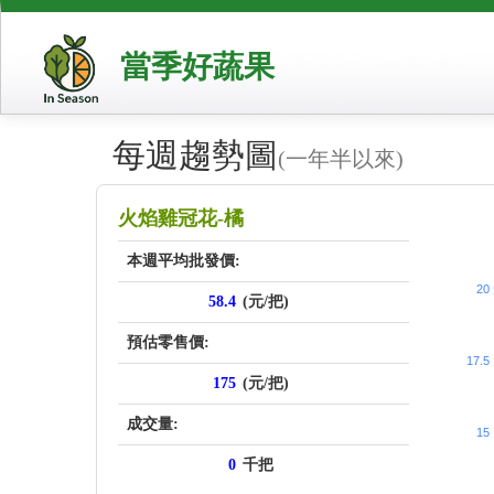
當季好蔬果
每週趨勢圖
(一年半以來)
price_sc
火焰雞冠花-橘
本週平均批發價:
20
58.4
(元/把)
預估零售價:
17.5
175
(元/把)
成交量:
15
0
千把