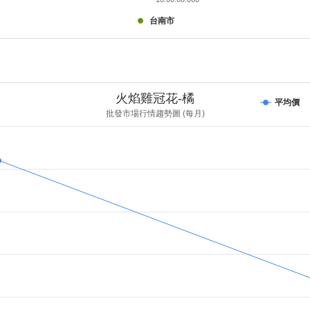
台南市
火焰雞冠花-橘
平均價
批發市場行情趨勢圖 (每月)