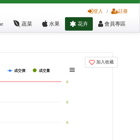
登入
/
註冊
e
蔬菜
水果
花卉
會員專區
加入收藏
成交價
成交量
0
0
0