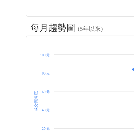
每月趨勢圖
(5年以來)
100 元
80 元
60 元
成交價(每把)
40 元
20 元