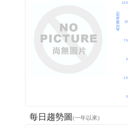
12.5
成交價(每把)
10
7.5
5
2.5
0
每日趨勢圖
(一年以來)