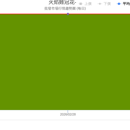
火焰雞冠花-橘
上價
下價
平均
批發市場行情趨勢圖 (每日)
2026/02/28