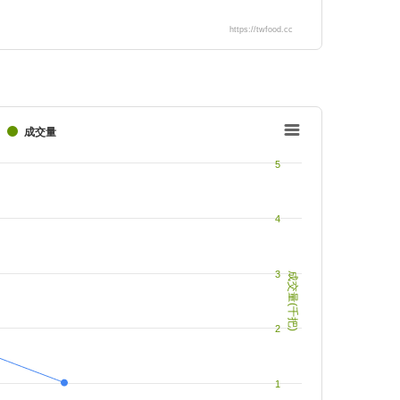
https://twfood.cc
成交量
5
4
3
成交量(千把)
2
1