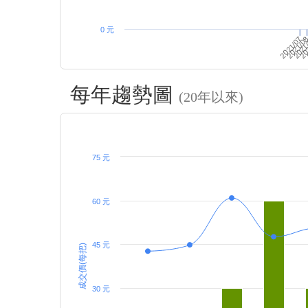
0 元
2021/07
2021
2021/0
20
每年趨勢圖
(20年以來)
75 元
60 元
45 元
成交價(每把)
30 元