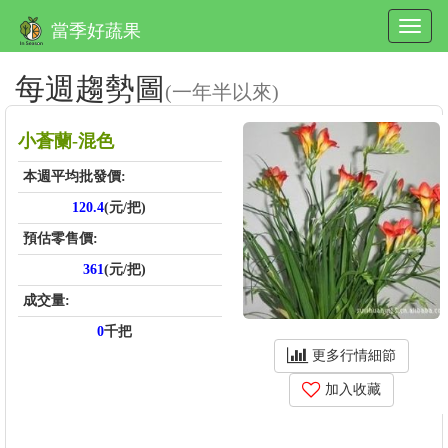
當季好蔬果
每週趨勢圖
(一年半以來)
小蒼蘭-混色
本週平均批發價:
120.4
(元/把)
預估零售價:
361
(元/把)
成交量:
0
千把
更多行情細節
加入收藏
price_score: , kg_score: , total_score: , item_code: FH440