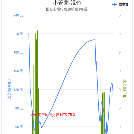
小蒼蘭-混色
成交價
批發市場行情趨勢圖 (每週)
240 元
0
210 元
0
180 元
0
150 元
0
成交價(每把)
成交量(千把)
120 元
0
90 元
0
全年度平均成交價 NT$ 75.3
60 元
0