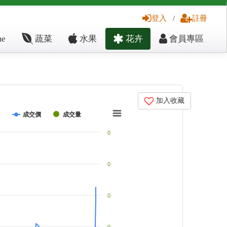
登入
/
註冊
e
蔬菜
水果
花卉
會員專區
加入收藏
成交價
成交量
0
0
0