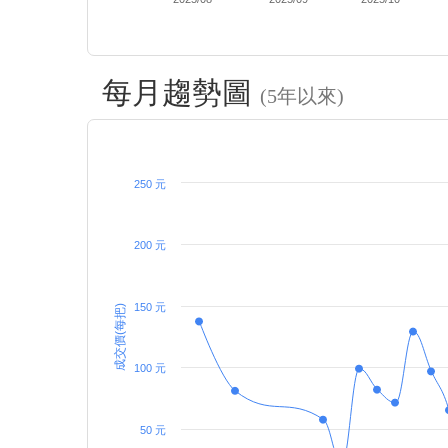
每月趨勢圖
(5年以來)
250 元
200 元
150 元
成交價(每把)
100 元
50 元