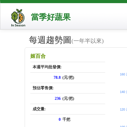
當季好蔬果
每週趨勢圖
(一年半以來)
price_sc
姬百合
本週平均批發價:
160
78.8
(元/把)
預估零售價:
140
236
(元/把)
成交量:
120
0
千把