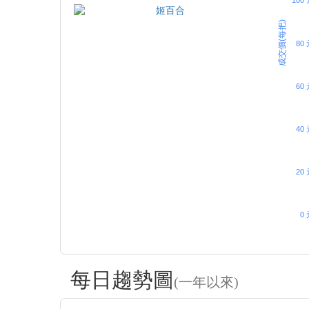
100
成交價(每把)
80 
60 
40 
20 
0 
每日趨勢圖
(一年以來)