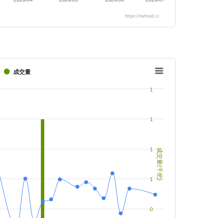
https://twfood.cc
成交量
1
1
1
成交量(千把)
1
0