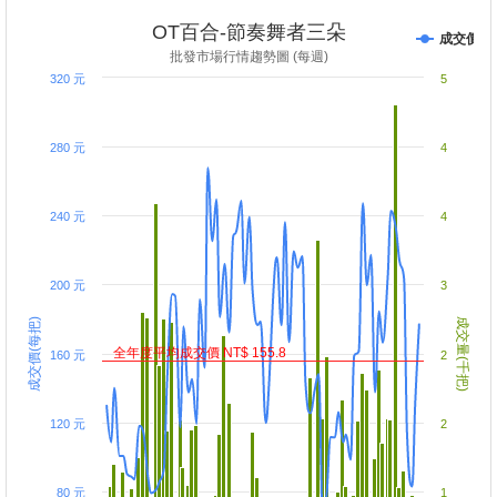
item_code: FS773
OT百合-節奏舞者三朵
成交價
批發市場行情趨勢圖 (每週)
320 元
5
280 元
4
240 元
4
200 元
3
成交價(每把)
成交量(千把)
全年度平均成交價 NT$ 155.8
160 元
2
120 元
2
80 元
1