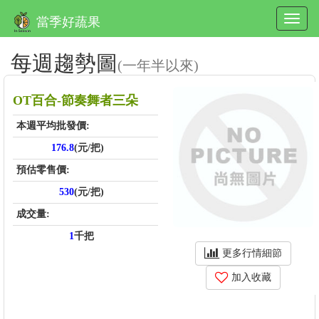
當季好蔬果
每週趨勢圖
(一年半以來)
OT百合-節奏舞者三朵
本週平均批發價:
176.8
(元/把)
預估零售價:
530
(元/把)
成交量:
1
千把
更多行情細節
加入收藏
price_score: -31997.3, kg_score: -31971.1, total_score: -63968.5,