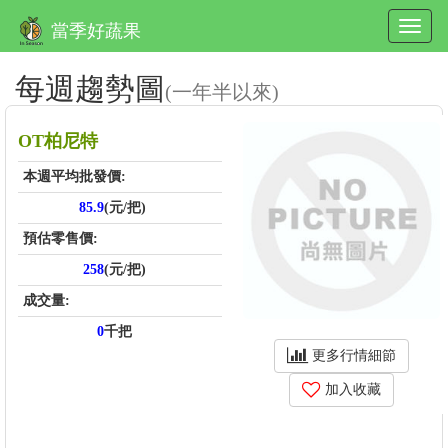
當季好蔬果
每週趨勢圖
(一年半以來)
OT柏尼特
本週平均批發價:
85.9
(元/把)
預估零售價:
258
(元/把)
成交量:
0
千把
更多行情細節
加入收藏
price_score: , kg_score: , total_score: , item_code: FS880