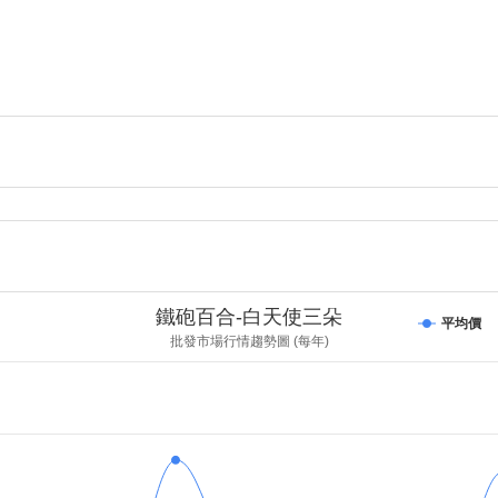
鐵砲百合-白天使三朵
平均價
批發市場行情趨勢圖 (每年)