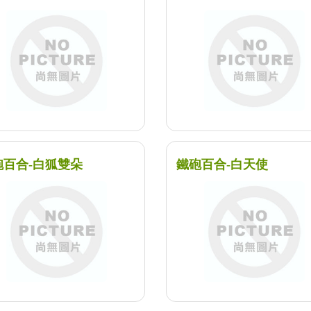
砲百合-白狐雙朵
鐵砲百合-白天使