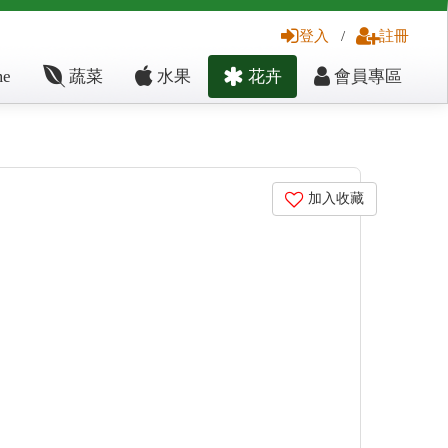
登入
/
註冊
e
蔬菜
水果
花卉
會員專區
加入收藏