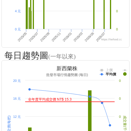
4 元
0
0 元
0
2026/07
2026/01
2026/03
2025/05
2025/09
2026/05
2025/07
2025/11
https://twfood.cc
每日趨勢圖
(一年以來)
新西蘭株
上價
平均價
批發市場行情趨勢圖 (每日)
20 元
0
16 元
0
全年度平均成交價 NT$ 15.3
12 元
0
成交價(每把)
成交量(千把)