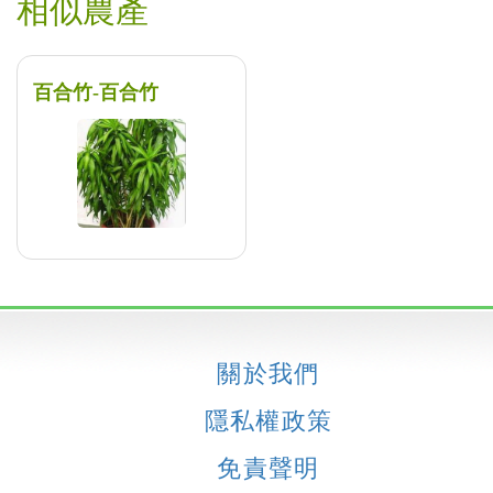
相似農產
百合竹-百合竹
關於我們
隱私權政策
免責聲明