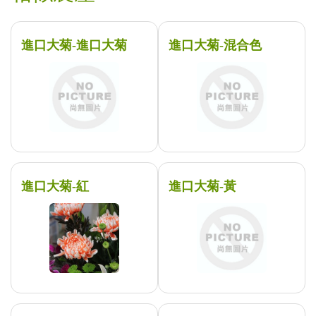
進口大菊-進口大菊
進口大菊-混合色
進口大菊-紅
進口大菊-黃