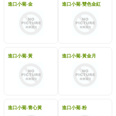
進口小菊-金
進口小菊-雙色金紅
進口小菊-黃
進口小菊-黃金月
進口小菊-青心黃
進口小菊-粉