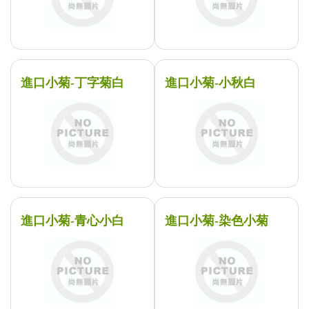
進口小菊-丁字菊白
進口小菊-小秋白
進口小菊-青心小白
進口小菊-染色小菊