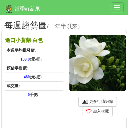
當季好蔬果
每週趨勢圖
(一年半以來)
進口小蒼蘭-白色
本週平均批發價:
159.9
(元/把)
預估零售價:
480
(元/把)
成交量:
0
千把
更多行情細節
加入收藏
price_score: , kg_score: , total_score: , item_code: IH446