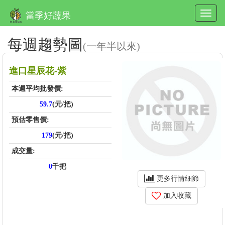
當季好蔬果
每週趨勢圖
(一年半以來)
進口星辰花-紫
本週平均批發價:
59.7
(元/把)
預估零售價:
179
(元/把)
成交量:
0
千把
更多行情細節
加入收藏
price_score: , kg_score: , total_score: , item_code: IW170