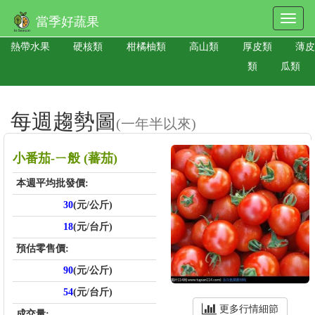
當季好蔬果
熱帶水果
硬核類
柑橘柚類
高山類
厚皮類
薄皮
類
瓜類
每週趨勢圖
(一年半以來)
小番茄-ㄧ般 (蕃茄)
本週平均批發價:
30
(元/公斤)
18
(元/台斤)
預估零售價:
90
(元/公斤)
54
(元/台斤)
更多行情細節
成交量: