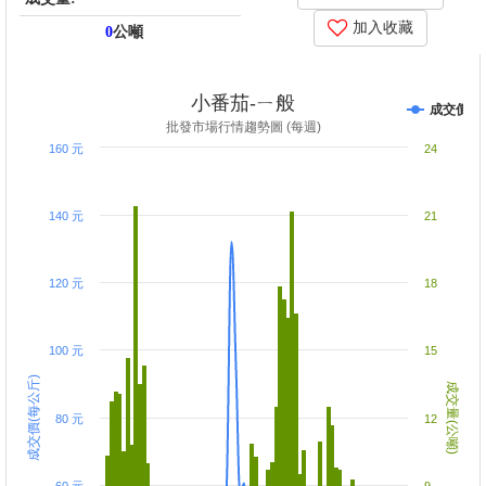
加入收藏
0
公噸
price_score: , kg_score: , total_score: , item_code: 71
小番茄-ㄧ般
成交價
批發市場行情趨勢圖 (每週)
160 元
24
140 元
21
120 元
18
100 元
15
成交價(每公斤)
成交量(公噸)
80 元
12