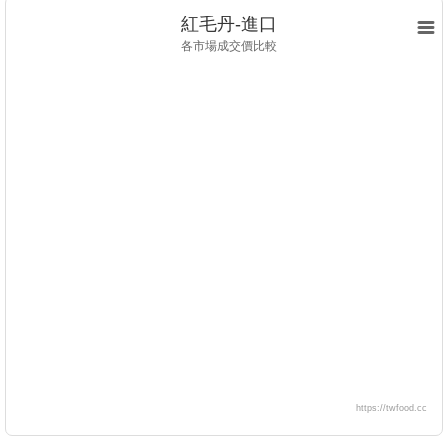
紅毛丹-進口
各市場成交價比較
https://twfood.cc