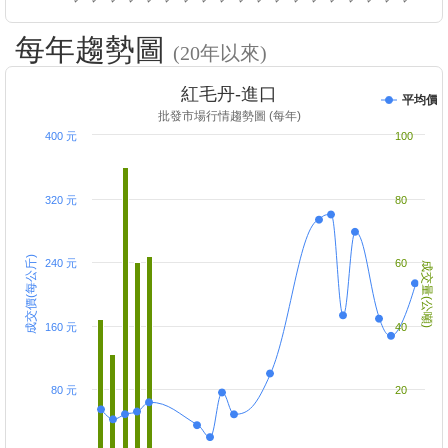
每年趨勢圖
(20年以來)
紅毛丹-進口
平均價
批發市場行情趨勢圖 (每年)
400 元
100
320 元
80
成交價(每公斤)
240 元
60
成交量(公噸)
160 元
40
80 元
20