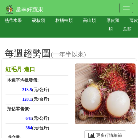
當季好蔬果
熱帶水果
硬核類
柑橘柚類
高山類
厚皮類
薄皮
類
瓜類
每週趨勢圖
(一年半以來)
紅毛丹-進口
本週平均批發價:
213.5
(元/公斤)
128.1
(元/台斤)
預估零售價:
641
(元/公斤)
384
(元/台斤)
更多行情細節
成交量: