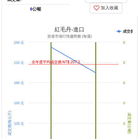
加入收藏
0
公噸
price_score: , kg_score: , total_score: , item_code: 879
紅毛丹-進口
成交價
批發市場行情趨勢圖 (每週)
240 元
0
全年度平均成交價 NT$ 207.2
210 元
0
180 元
0
150 元
0
成交價(每公斤)
成交量(公噸)
120 元
0