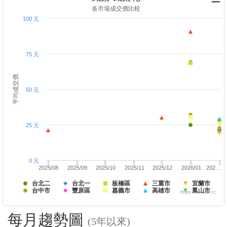
各市場成交價比較
100 元
75 元
平均成交價
50 元
25 元
0 元
2025/08
2025/09
2025/10
2025/11
2025/12
2026/01
202…
台北二
台北一
板橋區
三重市
宜蘭市
台中市
豐原區
嘉義市
高雄市
鳳山市
https://twfood.cc
每月趨勢圖
(5年以來)