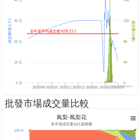
40 元
160
成交價(每公斤)
30 元
120
成交量(公噸)
全年度平均成交價 NT$ 23.7
20 元
80
10 元
40
0 元
0
https://twfood.cc
2025/09
2025/10
2025/11
2025/12
2026/01
2026/02
2026/03
批發市場成交量比較
鳳梨-鳳梨花
各市場成交量佔比面積圖
100 %