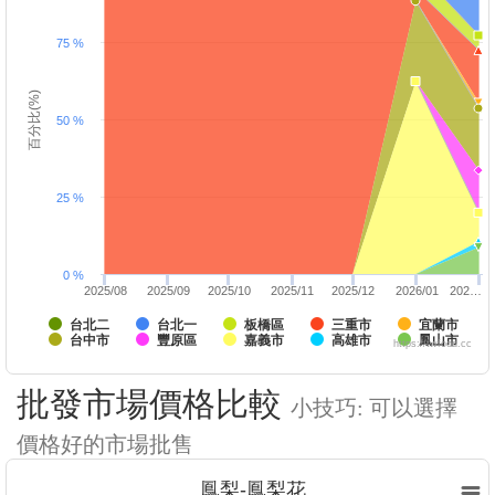
75 %
百分比(%)
50 %
25 %
0 %
2025/08
2025/09
2025/10
2025/11
2025/12
2026/01
202…
台北二
台北一
板橋區
三重市
宜蘭市
台中市
豐原區
嘉義市
高雄市
鳳山市
https://twfood.cc
批發市場價格比較
小技巧: 可以選擇
價格好的市場批售
鳳梨-鳳梨花