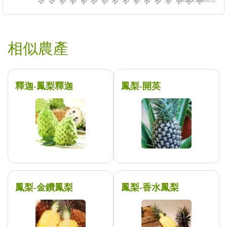
https://twfood.cc
相似農產
釋迦-鳳梨釋迦
鳳梨-開英
鳳梨-金鑽鳳梨
鳳梨-香水鳳梨