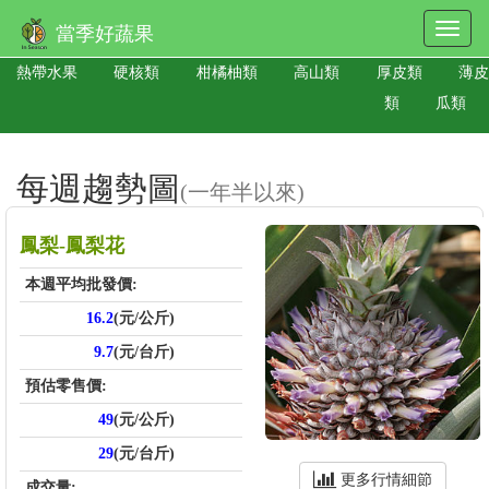
當季好蔬果
熱帶水果
硬核類
柑橘柚類
高山類
厚皮類
薄皮
類
瓜類
每週趨勢圖
(一年半以來)
鳳梨-鳳梨花
本週平均批發價:
16.2
(元/公斤)
9.7
(元/台斤)
預估零售價:
49
(元/公斤)
29
(元/台斤)
更多行情細節
成交量: