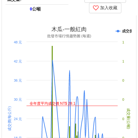
加入收藏
0
公噸
price_score: , kg_score: , total_score: , item_code: I2
木瓜-一般紅肉
成交價
批發市場行情趨勢圖 (每週)
48 元
1
42 元
1
36 元
0
30 元
0
全年度平均成交價 NT$ 28.1
成交價(每公斤)
成交量(公噸)
24 元
0