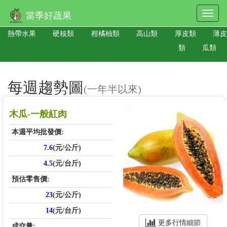
當季好蔬果
熱帶水果
硬核類
柑橘柚類
高山類
厚皮類
薄皮
類
瓜類
每週趨勢圖
(一年半以來)
木瓜-一般紅肉
本週平均批發價:
7.6
(元/公斤)
4.5
(元/台斤)
預估零售價:
23
(元/公斤)
14
(元/台斤)
更多行情細節
成交量: