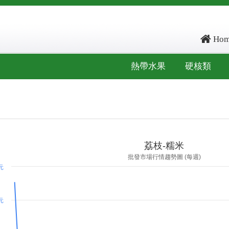
Hom
熱帶水果
硬核類
ore: -489988, kg_score: -489972, total_score: -979960, item_code: J3
荔枝-糯米
批發市場行情趨勢圖 (每週)
 元
 元