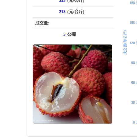
355
(元/公斤)
180
213
(元/台斤)
成交量:
150
成交價(每公斤)
5
公噸
120
90 
60 
30 
0 