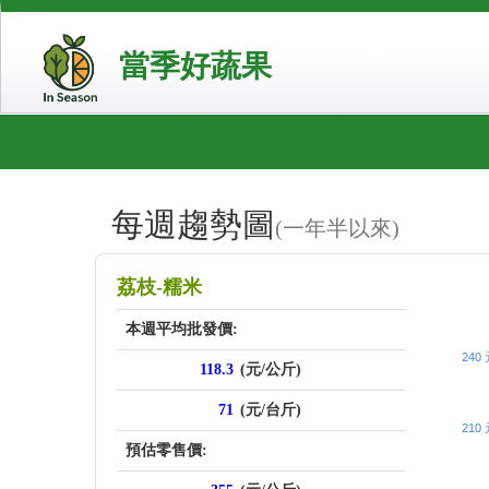
當季好蔬果
每週趨勢圖
(一年半以來)
price_sc
荔枝-糯米
本週平均批發價:
240
118.3
(元/公斤)
71
(元/台斤)
210
預估零售價: