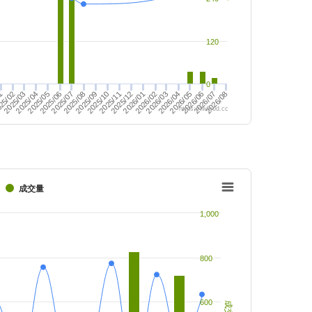
120
0
2026/01
2026/08
2025/11
2026/06
25/02
2025/12
2025/09
2026/07
2026/04
2025/10
01
2026/05
2025/08
2026/03
2025/06
2025/07
2025/04
2025/05
2025/03
2026/02
https://twfood.cc
成交量
1,000
800
600