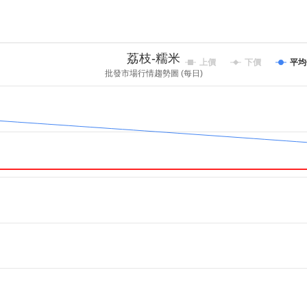
荔枝-糯米
上價
下價
平均
批發市場行情趨勢圖 (每日)