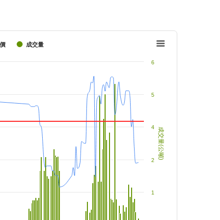
價
成交量
6
5
4
成交量(公噸)
2
1