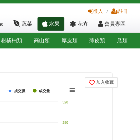
登入
/
註冊
e
蔬菜
水果
花卉
會員專區
柑橘柚類
高山類
厚皮類
薄皮類
瓜類
加入收藏
成交價
成交量
320
280