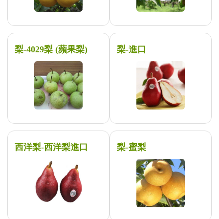
梨-4029梨 (蘋果梨)
梨-進口
西洋梨-西洋梨進口
梨-蜜梨