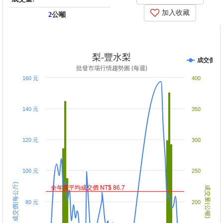
加入收藏
2
公噸
price_score: -185246, kg_score: -185997, total_score: -371243,
item_code: O5
梨-豐水梨
成交價
批發市場行情趨勢圖 (每週)
160 元
400
140 元
350
120 元
300
100 元
250
成交價(每公斤)
全年度平均成交價 NT$ 86.7
成交量(公噸)
80 元
200