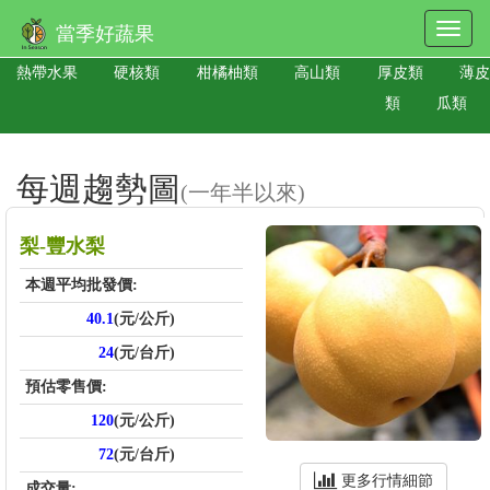
當季好蔬果
熱帶水果
硬核類
柑橘柚類
高山類
厚皮類
薄皮
類
瓜類
每週趨勢圖
(一年半以來)
梨-豐水梨
本週平均批發價:
40.1
(元/公斤)
24
(元/台斤)
預估零售價:
120
(元/公斤)
72
(元/台斤)
更多行情細節
成交量: