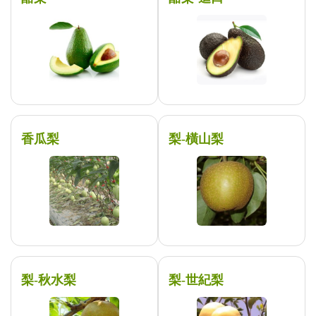
香瓜梨
梨-橫山梨
梨-秋水梨
梨-世紀梨