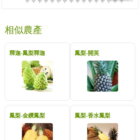
https://twfood.cc
相似農產
釋迦-鳳梨釋迦
鳳梨-開英
鳳梨-金鑽鳳梨
鳳梨-香水鳳梨