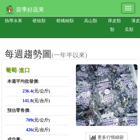
當季好蔬果
熱帶水果
硬核類
柑橘柚類
高山類
厚皮類
薄皮
類
瓜類
每週趨勢圖
(一年半以來)
葡萄-進口
本週平均批發價:
236.4
(元/公斤)
141.8
(元/台斤)
預估零售價:
709
(元/公斤)
426
(元/台斤)
更多行情細節
成交量: