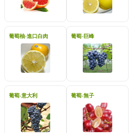
葡萄柚-進口白肉
葡萄-巨峰
葡萄-意大利
葡萄-無子