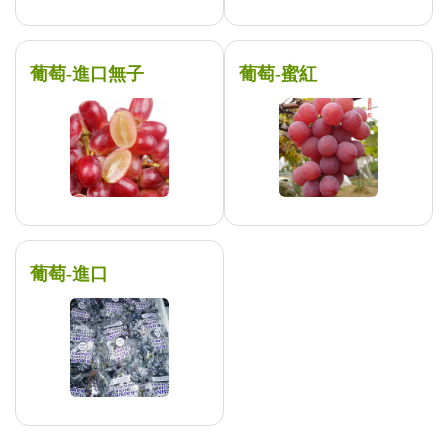
葡萄-進口無子
葡萄-蜜紅
葡萄-進口