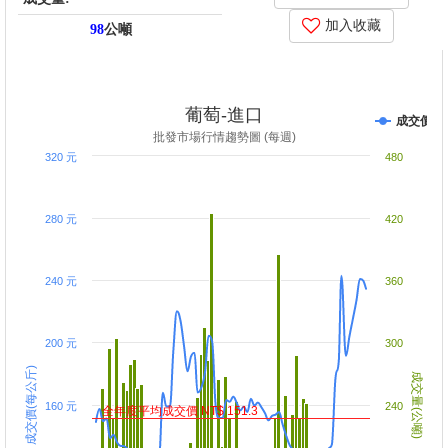
加入收藏
98
公噸
price_score: -32186.5, kg_score: -31877.7, total_score: -64064.2,
item_code: S9
葡萄-進口
成交價
批發市場行情趨勢圖 (每週)
320 元
480
280 元
420
240 元
360
200 元
300
成交價(每公斤)
成交量(公噸)
160 元
240
全年度平均成交價 NT$ 151.3