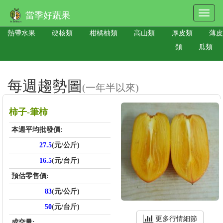
當季好蔬果
熱帶水果
硬核類
柑橘柚類
高山類
厚皮類
薄皮
類
瓜類
每週趨勢圖
(一年半以來)
柿子-筆柿
本週平均批發價:
27.5
(元/公斤)
16.5
(元/台斤)
預估零售價:
83
(元/公斤)
50
(元/台斤)
更多行情細節
成交量: