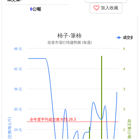
加入收藏
0
公噸
price_score: -6438900, kg_score: -6438960, total_score: -12877900,
item_code: Z5
柿子-筆柿
成交價
批發市場行情趨勢圖 (每週)
48 元
4
42 元
4
36 元
3
30 元
3
成交價(每公斤)
全年度平均成交價 NT$ 26.3
成交量(公噸)
24 元
2