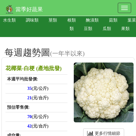
當季好蔬果
水生類
調味類
莖類
根類
醃漬類
菇類
葉菜
類
豆類
瓜類
果類
每週趨勢圖
(一年半以來)
花椰菜-白梗 (產地批發)
本週平均批發價:
35
(元/公斤)
21
(元/台斤)
預估零售價:
70
(元/公斤)
42
(元/台斤)
更多行情細節
成交量: