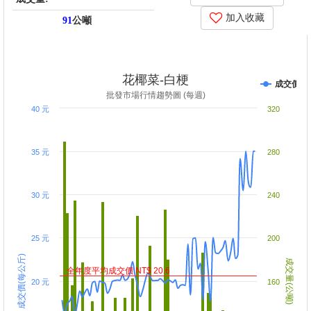
加入收藏
91
公噸
price_score: -510.51, kg_score: 132.189, total_score: -378.32,
item_code: FB2
花椰菜-白梗
成交價
批發市場行情趨勢圖 (每週)
40 元
320
35 元
280
30 元
240
25 元
200
成交價(每公斤)
成交量(公噸)
全年度平均成交價 NT$ 20.6
20 元
160