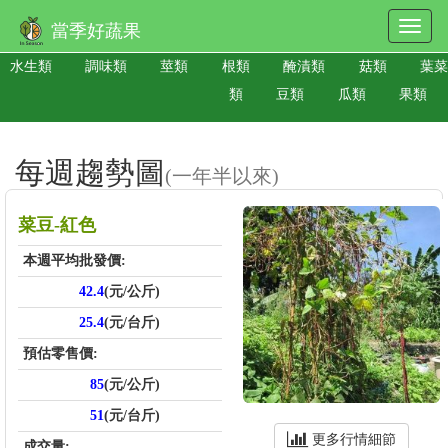
當季好蔬果
水生類
調味類
莖類
根類
醃漬類
菇類
葉菜
類
豆類
瓜類
果類
每週趨勢圖
(一年半以來)
菜豆-紅色
本週平均批發價:
42.4
(元/公斤)
25.4
(元/台斤)
預估零售價:
85
(元/公斤)
51
(元/台斤)
更多行情細節
成交量: