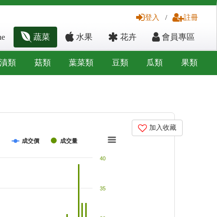
登入
/
註冊
e
蔬菜
水果
花卉
會員專區
漬類
菇類
葉菜類
豆類
瓜類
果類
加入收藏
成交價
成交量
40
35