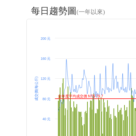
每日趨勢圖
(一年以來)
200 元
160 元
成交價(每公斤)
120 元
全年度平均成交價 NT$ 79.7
80 元
40 元