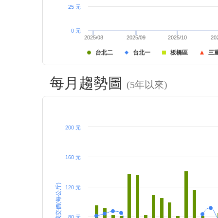
25 元
0 元
2025/08
2025/09
2025/10
20
台北二
台北一
板橋區
三
每月趨勢圖
(5年以來)
200 元
160 元
成交價(每公斤)
120 元
80 元