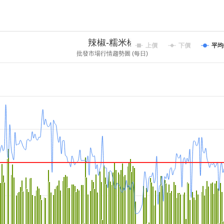
辣椒-糯米椒
上價
下價
平均
批發市場行情趨勢圖 (每日)