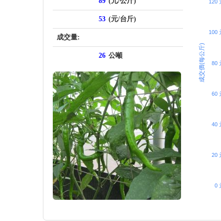
89
(元/公斤)
120
53
(元/台斤)
100
成交量:
成交價(每公斤)
26
公噸
80 
60 
40 
20 
0 