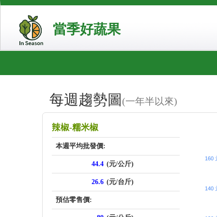
當季好蔬果
每週趨勢圖
(一年半以來)
price_sc
辣椒-糯米椒
本週平均批發價:
160
44.4
(元/公斤)
26.6
(元/台斤)
140
預估零售價: