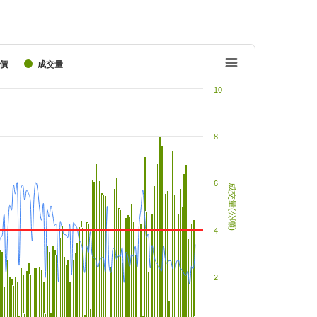
價
成交量
10
8
6
成交量(公噸)
4
2