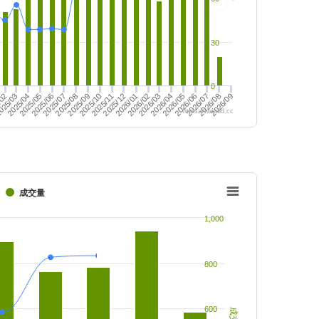
30
0
2025/08
2026/08
025/03
2026/03
2025/11
2025/06
2026/06
/02
2026/02
2025/12
2025/09
2026/09
2025/07
2026/07
2025/04
2026/04
2025/10
2025/05
2026/05
2026/01
https://twfood.cc
成交量
1,000
800
600