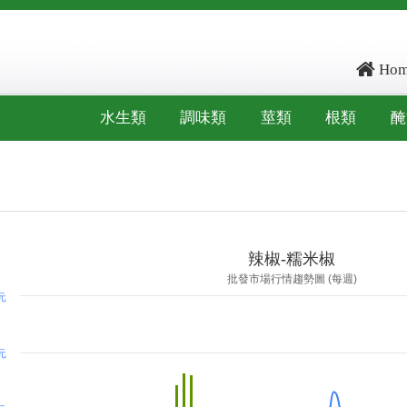
Hom
水生類
調味類
莖類
根類
醃
ore: 120.29, kg_score: 98.409, total_score: 218.7, item_code: FV6
辣椒-糯米椒
批發市場行情趨勢圖 (每週)
 元
 元