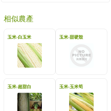
相似農產
玉米-白玉米
玉米-甜硬殼
玉米-超甜白
玉米-玉米筍