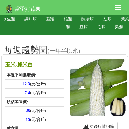
當季好蔬果
水生類
調味類
莖類
根類
醃漬類
菇類
葉菜
類
豆類
瓜類
果類
每週趨勢圖
(一年半以來)
玉米-糯米白
本週平均批發價:
12.3
(元/公斤)
7.4
(元/台斤)
預估零售價:
25
(元/公斤)
15
(元/台斤)
更多行情細節
成交量: