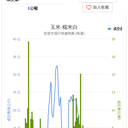
加入收藏
1
公噸
price_score: , kg_score: , total_score: , item_code: FY7
玉米-糯米白
成交價
批發市場行情趨勢圖 (每週)
40 元
20
35 元
18
30 元
15
25 元
13
成交價(每公斤)
成交量(公噸)
20 元
10