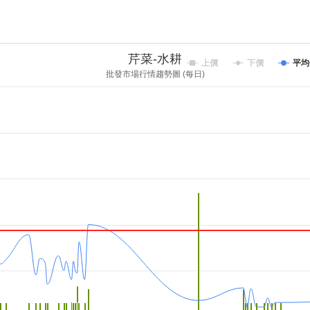
芹菜-水耕
上價
下價
平均
批發市場行情趨勢圖 (每日)