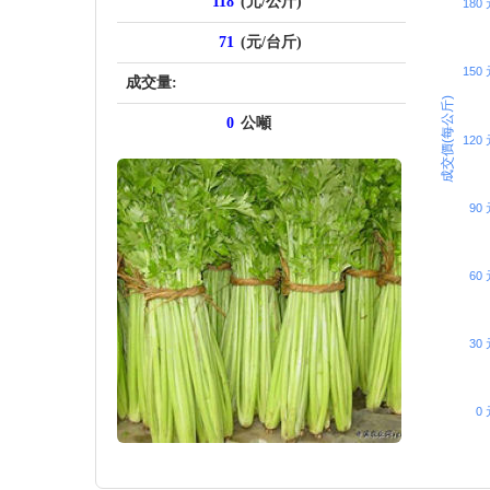
118
(元/公斤)
180
71
(元/台斤)
150
成交量:
成交價(每公斤)
0
公噸
120
90 
60 
30 
0 