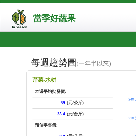
當季好蔬果
每週趨勢圖
(一年半以來)
price_sc
芹菜-水耕
本週平均批發價:
240
59
(元/公斤)
35.4
(元/台斤)
210
預估零售價: