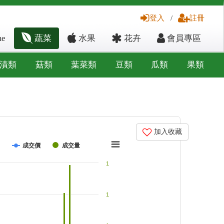
登入
/
註冊
e
蔬菜
水果
花卉
會員專區
漬類
菇類
葉菜類
豆類
瓜類
果類
加入收藏
成交價
成交量
1
1