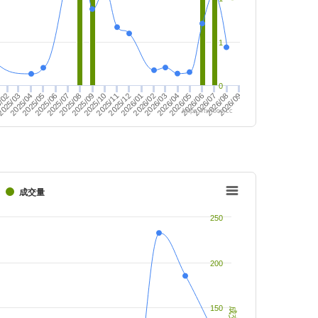
1
0
2025/08
2025/04
/02
2025/07
2026/06
025/03
2026/05
2025/11
2025/10
2026/09
2025/06
2026/08
2026/04
2025/05
2026/02
2026/07
2026/03
2026/01
2025/09
2025/12
https://twfood.cc
成交量
250
200
150