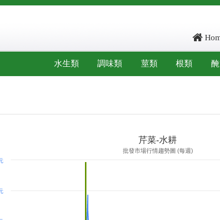
Hom
水生類
調味類
莖類
根類
醃
ore: , kg_score: , total_score: , item_code: LG8
芹菜-水耕
批發市場行情趨勢圖 (每週)
 元
 元