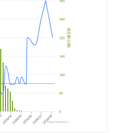
480
400
成交量(公噸)
320
240
160
80
0
2026/06
03
2026/08
2026/05
2026/04
2026/07
https://twfood.cc