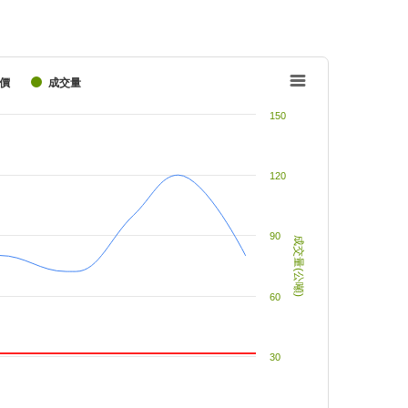
價
成交量
150
120
90
成交量(公噸)
60
30