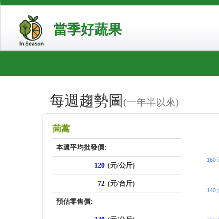
當季好蔬果
每週趨勢圖
(一年半以來)
price_sc
茼蒿
本週平均批發價:
160
120
(元/公斤)
72
(元/台斤)
140
預估零售價: