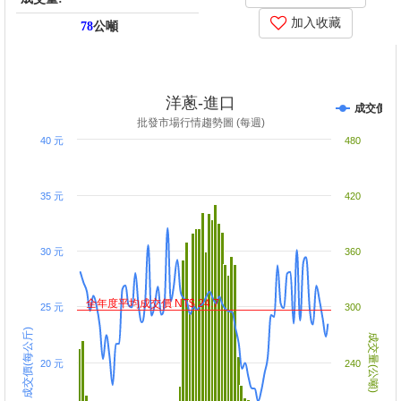
加入收藏
78
公噸
price_score: 29.47, kg_score: 97.69, total_score: 127.16, item_code:
SD9
洋蔥-進口
成交價
批發市場行情趨勢圖 (每週)
40 元
480
35 元
420
30 元
360
全年度平均成交價 NT$ 24.7
25 元
300
成交價(每公斤)
成交量(公噸)
20 元
240