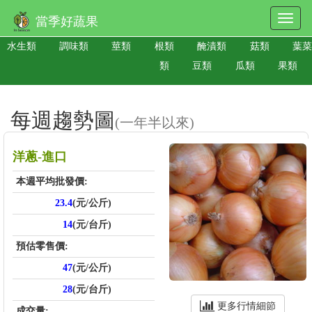
當季好蔬果
水生類
調味類
莖類
根類
醃漬類
菇類
葉菜
類
豆類
瓜類
果類
每週趨勢圖
(一年半以來)
洋蔥-進口
本週平均批發價:
23.4
(元/公斤)
14
(元/台斤)
預估零售價:
47
(元/公斤)
28
(元/台斤)
更多行情細節
成交量: