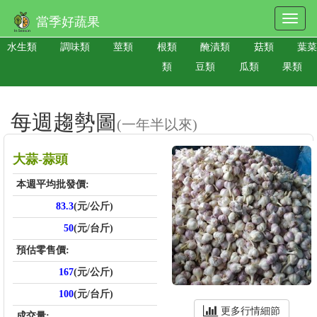
當季好蔬果
水生類
調味類
莖類
根類
醃漬類
菇類
葉菜
類
豆類
瓜類
果類
每週趨勢圖
(一年半以來)
大蒜-蒜頭
本週平均批發價:
83.3
(元/公斤)
50
(元/台斤)
預估零售價:
167
(元/公斤)
100
(元/台斤)
更多行情細節
成交量: