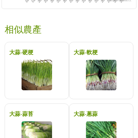
https://twfood.cc
相似農產
大蒜-硬梗
大蒜-軟梗
大蒜-蒜苔
大蒜-蔥蒜