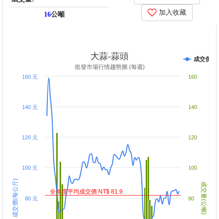
加入收藏
16
公噸
price_score: -64016.3, kg_score: -63968.9, total_score: -127985,
item_code: SG5
大蒜-蒜頭
成交價
批發市場行情趨勢圖 (每週)
160 元
160
140 元
140
120 元
120
100 元
100
成交價(每公斤)
成交量(公噸)
全年度平均成交價 NT$ 81.9
80 元
80