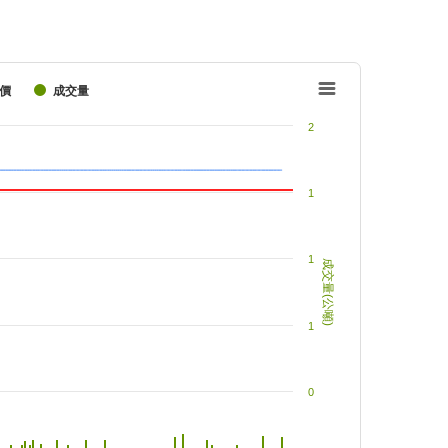
價
成交量
2
1
1
成交量(公噸)
1
0