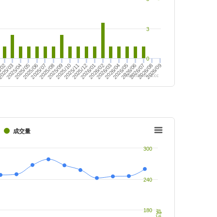
3
0
2026/09
2025/05
2025/10
2025/06
2025/11
2026/05
2026/06
/02
2025/07
025/03
2025/12
2025/08
2025/04
2026/01
2025/09
2026/02
2026/07
2026/03
2026/08
2026/04
https://twfood.cc
成交量
300
240
180