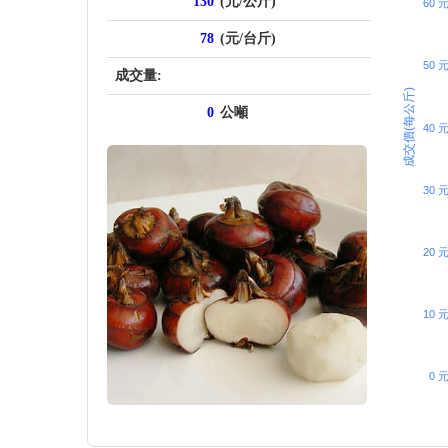
130
(元/公斤)
60 
78
(元/台斤)
50 
成交量:
成交價(每公斤)
0
公噸
40 
30 
20 
10 
0 