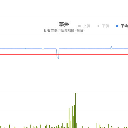
荸薺
上價
下價
平均
批發市場行情趨勢圖 (每日)