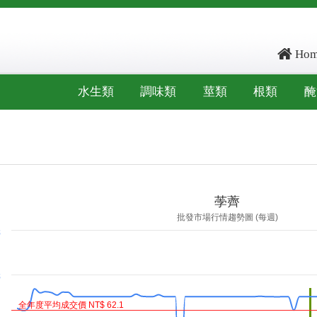
Hom
水生類
調味類
莖類
根類
醃
ore: , kg_score: , total_score: , item_code: SK1
荸薺
批發市場行情趨勢圖 (每週)
元
元
全年度平均成交價 NT$ 62.1