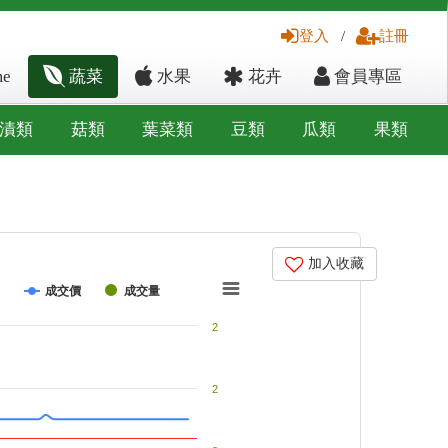
登入
/
註冊
e
蔬菜
水果
花卉
會員專區
漬類
菇類
葉菜類
豆類
瓜類
果類
加入收藏
成交價
成交量
2
2