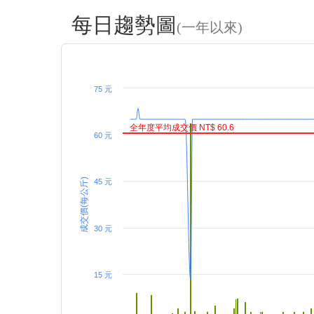
每日趨勢圖
(一年以來)
75 元
全年度平均成交價 NT$ 60.6
60 元
成交價(每公斤)
45 元
30 元
15 元