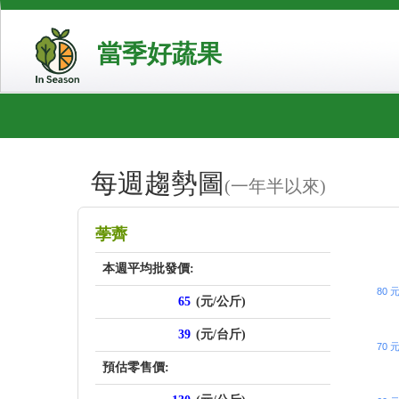
當季好蔬果
每週趨勢圖
(一年半以來)
price_sc
荸薺
本週平均批發價:
80 
65
(元/公斤)
39
(元/台斤)
70 
預估零售價: