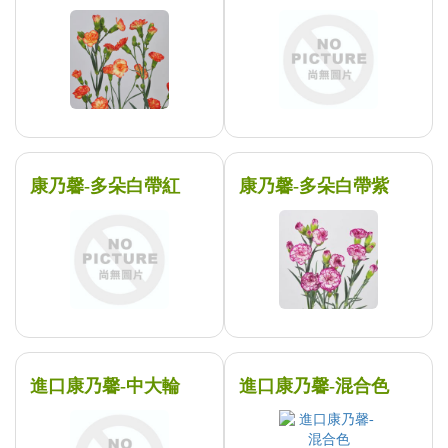
康乃馨-多朵白帶紅
康乃馨-多朵白帶紫
進口康乃馨-中大輪
進口康乃馨-混合色