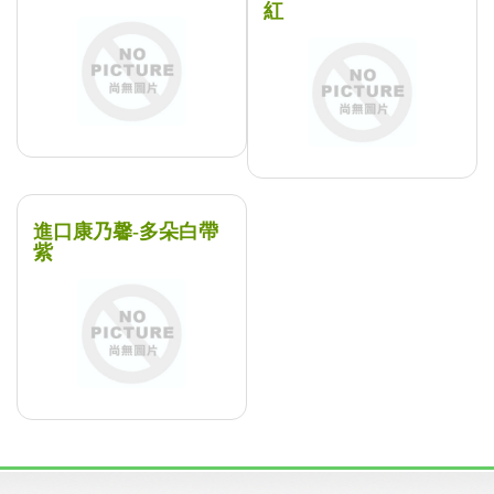
紅
進口康乃馨-多朵白帶
紫