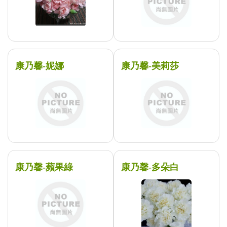
康乃馨-妮娜
康乃馨-美莉莎
康乃馨-蘋果綠
康乃馨-多朵白