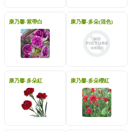
康乃馨-紫帶白
康乃馨-多朵(混色)
康乃馨-多朵紅
康乃馨-多朵櫻紅