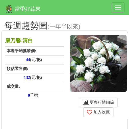
當季好蔬果
每週趨勢圖
(一年半以來)
康乃馨-清白
本週平均批發價:
44
(元/把)
預估零售價:
132
(元/把)
成交量:
0
千把
更多行情細節
加入收藏
price_score: , kg_score: , total_score: , item_code: FA601