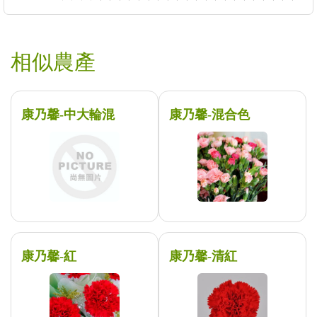
相似農產
康乃馨-中大輪混
康乃馨-混合色
康乃馨-紅
康乃馨-清紅