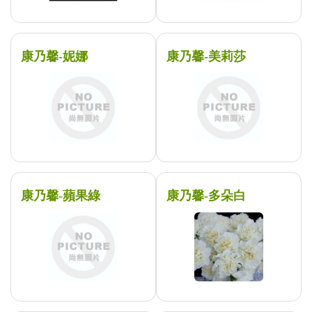
康乃馨-妮娜
康乃馨-美莉莎
康乃馨-蘋果綠
康乃馨-多朵白