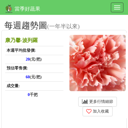
當季好蔬果
每週趨勢圖
(一年半以來)
康乃馨-波列羅
本週平均批發價:
20
(元/把)
預估零售價:
60
(元/把)
成交量:
0
千把
更多行情細節
加入收藏
price_score: , kg_score: , total_score: , item_code: FA813