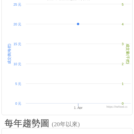
25 元
5
20 元
4
15 元
3
成交價(每把)
成交量(千把)
10 元
2
5 元
1
0 元
0
https://twfood.cc
1. Apr
每年趨勢圖
(20年以來)