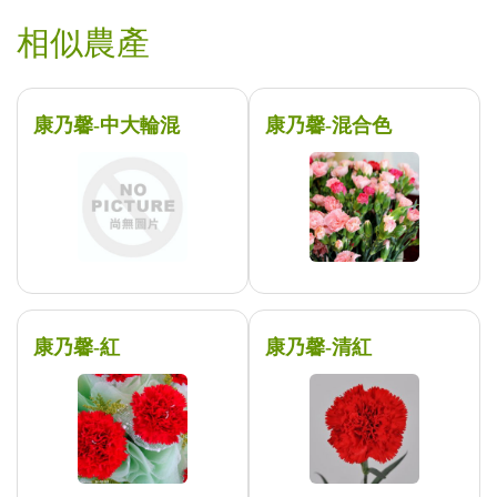
相似農產
康乃馨-中大輪混
康乃馨-混合色
康乃馨-紅
康乃馨-清紅