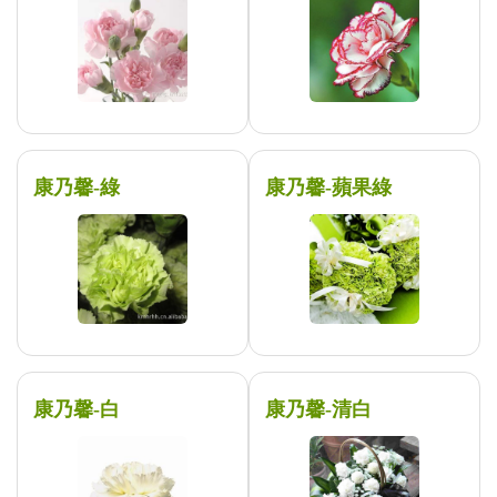
康乃馨-綠
康乃馨-蘋果綠
康乃馨-白
康乃馨-清白