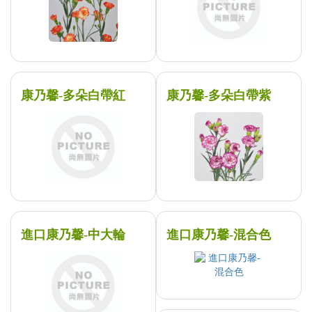
康乃馨-多朵白帶紅
康乃馨-多朵白帶紫
進口康乃馨-中大輪
進口康乃馨-混合色