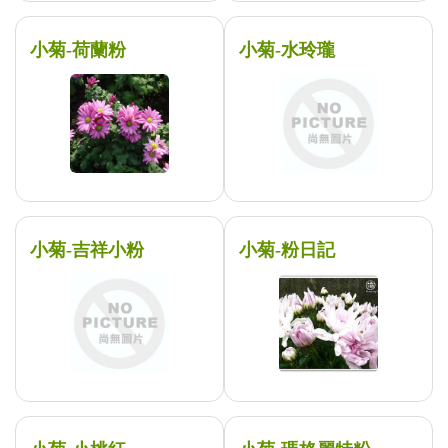
小菊-荷蘭粉
小菊-水玲瓏
小菊-吉祥小粉
小菊-粉日記