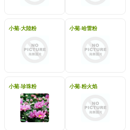
小菊-大陸粉
小菊-哈雷粉
小菊-珍珠粉
小菊-粉火焰