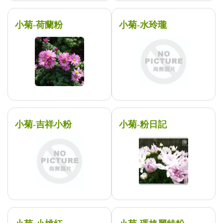
小菊-荷蘭粉
小菊-水玲瓏
小菊-吉祥小粉
小菊-粉日記