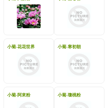
小菊-花花世界
小菊-寒初朝
小菊-阿來粉
小菊-瓊桃粉