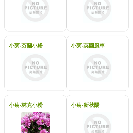
小菊-芬蘭小粉
小菊-英國風車
小菊-林克小粉
小菊-新秋陽