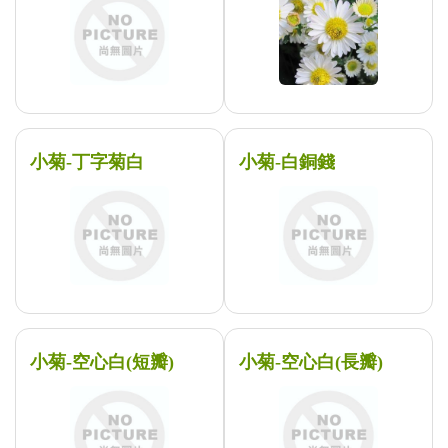
小菊-丁字菊白
小菊-白銅錢
小菊-空心白(短瓣)
小菊-空心白(長瓣)