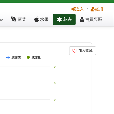
登入
/
註冊
e
蔬菜
水果
花卉
會員專區
加入收藏
成交價
成交量
0
0
0