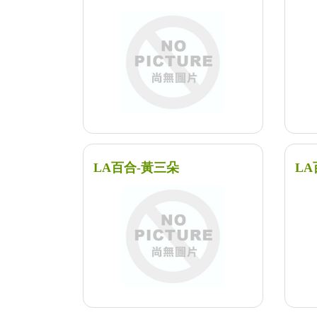
LA百合-黃三朵
LA