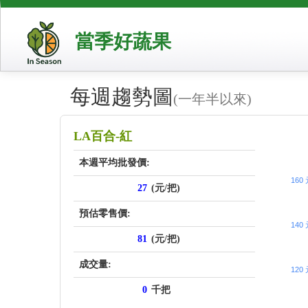
當季好蔬果
每週趨勢圖
(一年半以來)
price_sc
LA百合-紅
本週平均批發價:
160
27
(元/把)
預估零售價:
140
81
(元/把)
成交量:
120
0
千把