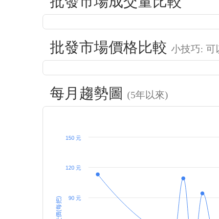
批發市場成交量比較
批發市場價格比較
小技巧: 
每月趨勢圖
(5年以來)
150 元
120 元
90 元
成交價(每把)