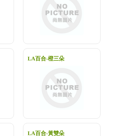
LA百合-橙三朵
LA百合-黃雙朵