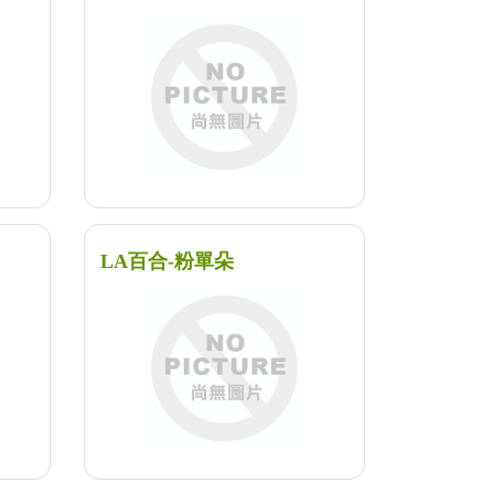
LA百合-粉單朵