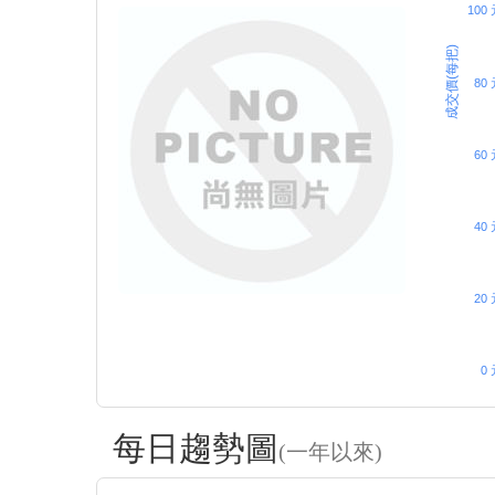
100
成交價(每把)
80 
60 
40 
20 
0 
每日趨勢圖
(一年以來)