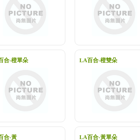
百合-橙單朵
LA百合-橙雙朵
百合-黃
LA百合-黃單朵