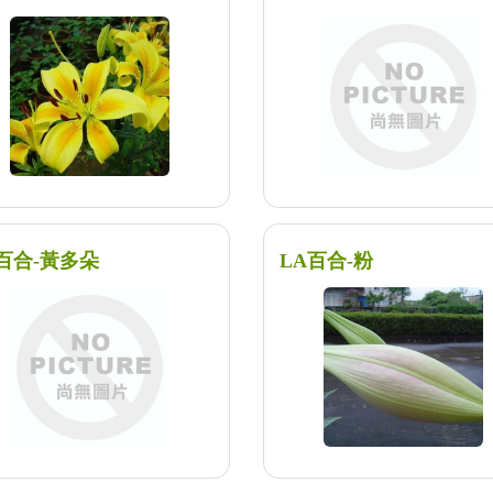
百合-黃多朵
LA百合-粉