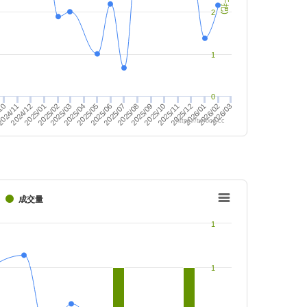
2
1
0
10
024/11
2024/12
2025/01
2025/02
2025/03
2025/04
2025/05
2025/06
2025/07
2025/08
2025/09
2025/10
2025/11
2025/12
2026/01
2026/02
2026/03
https://twfood.cc
成交量
1
1