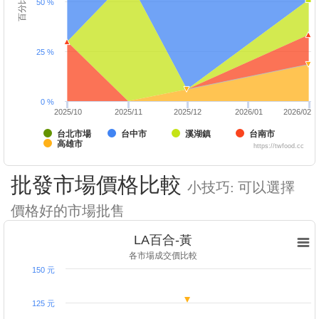
百分比(%)
50 %
25 %
0 %
2025/10
2025/11
2025/12
2026/01
2026/02
台北市場
台中市
溪湖鎮
台南市
高雄市
https://twfood.cc
批發市場價格比較
小技巧: 可以選擇
價格好的市場批售
LA百合-黃
各市場成交價比較
150 元
125 元