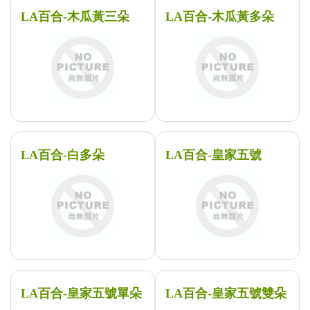
LA百合-木瓜黃三朵
LA百合-木瓜黃多朵
LA百合-白多朵
LA百合-皇家五號
LA百合-皇家五號單朵
LA百合-皇家五號雙朵