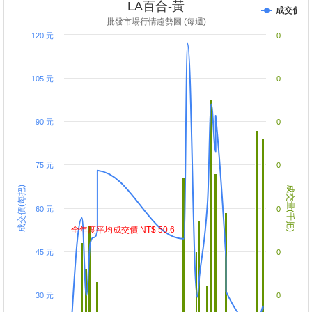
LA百合-黃
成交價
批發市場行情趨勢圖 (每週)
120 元
0
105 元
0
90 元
0
75 元
0
成交價(每把)
成交量(千把)
60 元
0
全年度平均成交價 NT$ 50.6
45 元
0
30 元
0