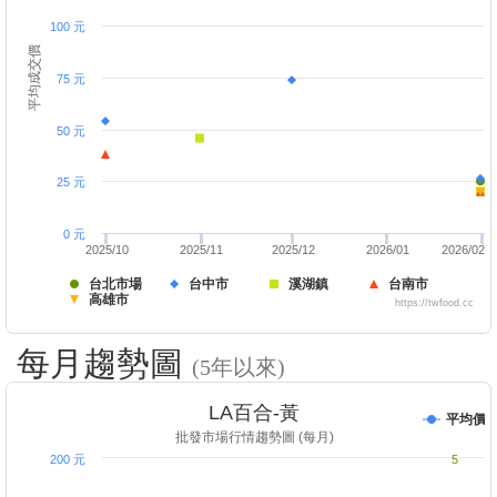
100 元
平均成交價
75 元
50 元
25 元
0 元
2025/10
2025/11
2025/12
2026/01
2026/02
台北市場
台中市
溪湖鎮
台南市
高雄市
https://twfood.cc
每月趨勢圖
(5年以來)
LA百合-黃
平均價
批發市場行情趨勢圖 (每月)
200 元
5