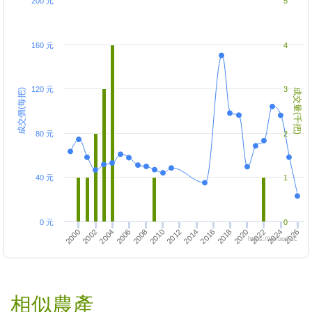
200 元
5
160 元
4
120 元
3
成交價(每把)
成交量(千把)
80 元
2
40 元
1
0 元
0
2010
2004
2024
2018
2012
2006
2026
2000
2020
2014
2008
2002
2022
2016
https://twfood.cc
相似農產