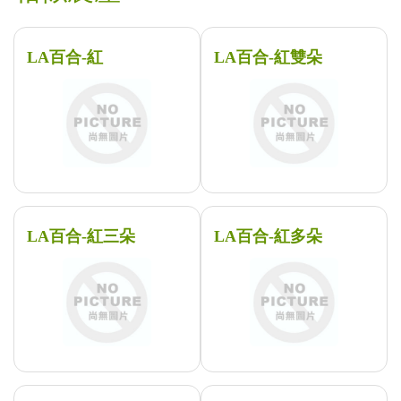
LA百合-紅
LA百合-紅雙朵
LA百合-紅三朵
LA百合-紅多朵