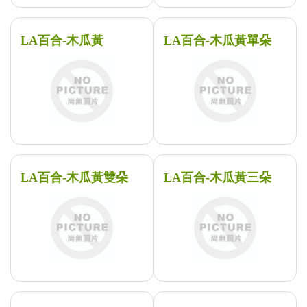
LA百合-木瓜黃
LA百合-木瓜黃單朵
LA百合-木瓜黃雙朵
LA百合-木瓜黃三朵