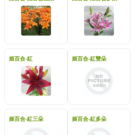
姬百合-紅
姬百合-紅雙朵
姬百合-紅三朵
姬百合-紅多朵