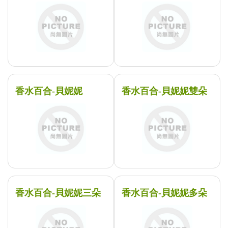
香水百合-貝妮妮
香水百合-貝妮妮雙朵
香水百合-貝妮妮三朵
香水百合-貝妮妮多朵