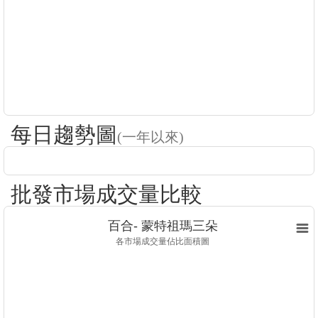
每日趨勢圖
(一年以來)
批發市場成交量比較
百合- 蒙特祖瑪三朵
各市場成交量佔比面積圖