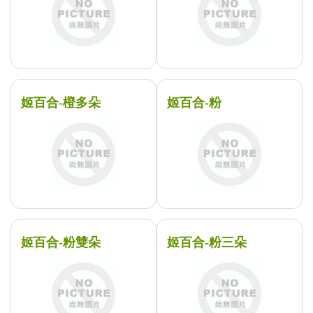
姬百合-橙多朵
姬百合-粉
姬百合-粉雙朵
姬百合-粉三朵