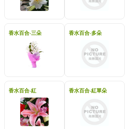
香水百合-三朵
香水百合-多朵
香水百合-紅
香水百合-紅單朵