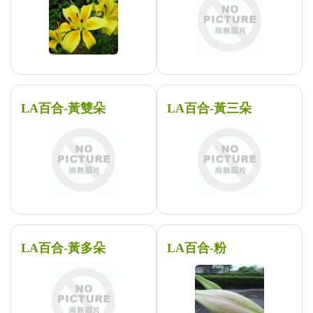
LA百合-黃雙朵
LA百合-黃三朵
LA百合-黃多朵
LA百合-粉