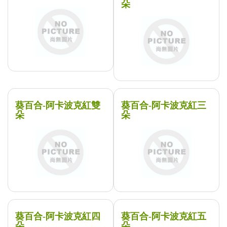
朵
葵百合-阿卡波克紅雙
葵百合-阿卡波克紅三
朵
朵
葵百合-阿卡波克紅四
葵百合-阿卡波克紅五
朵
朵