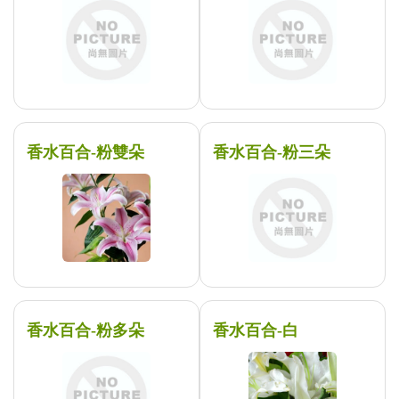
香水百合-粉雙朵
香水百合-粉三朵
香水百合-粉多朵
香水百合-白