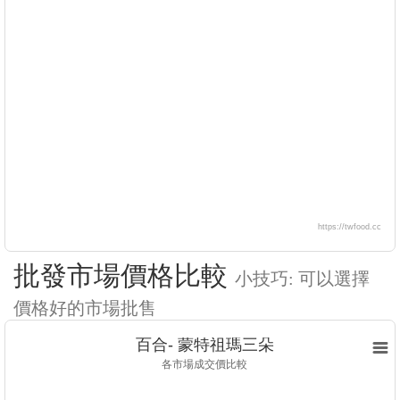
https://twfood.cc
批發市場價格比較
小技巧: 可以選擇
價格好的市場批售
百合- 蒙特祖瑪三朵
各市場成交價比較