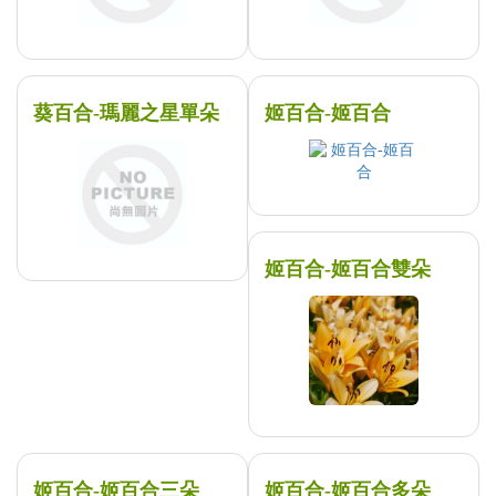
葵百合-瑪麗之星單朵
姬百合-姬百合
姬百合-姬百合雙朵
姬百合-姬百合三朵
姬百合-姬百合多朵