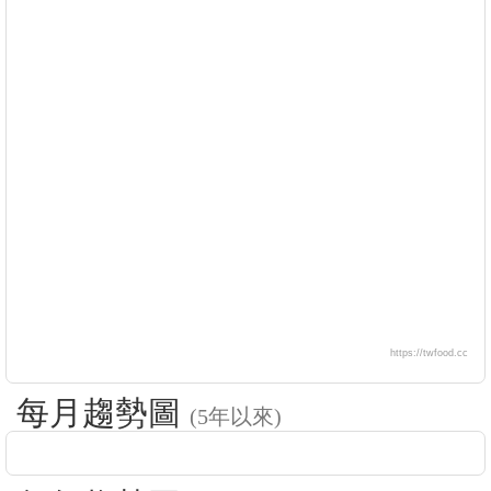
https://twfood.cc
每月趨勢圖
(5年以來)