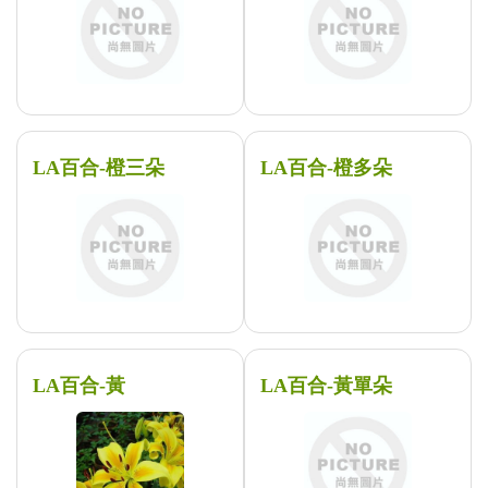
LA百合-橙三朵
LA百合-橙多朵
LA百合-黃
LA百合-黃單朵