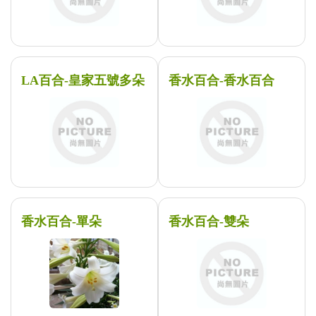
LA百合-皇家五號多朵
香水百合-香水百合
香水百合-單朵
香水百合-雙朵