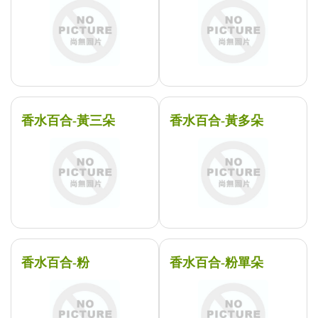
香水百合-黃三朵
香水百合-黃多朵
香水百合-粉
香水百合-粉單朵