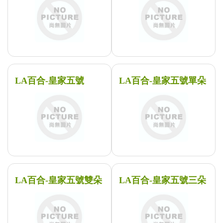
LA百合-皇家五號
LA百合-皇家五號單朵
LA百合-皇家五號雙朵
LA百合-皇家五號三朵