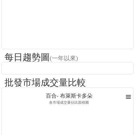
每日趨勢圖
(一年以來)
批發市場成交量比較
百合- 布萊斯卡多朵
各市場成交量佔比面積圖