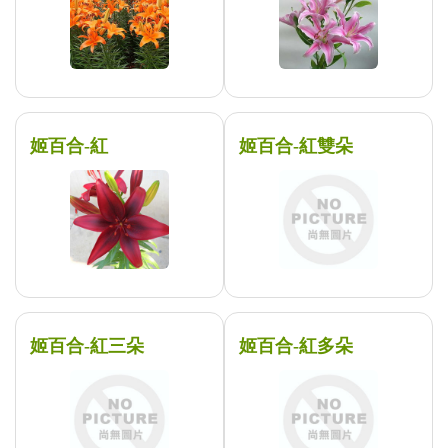
姬百合-紅
姬百合-紅雙朵
姬百合-紅三朵
姬百合-紅多朵