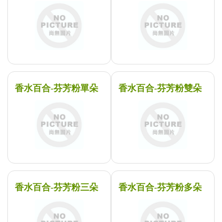
香水百合-芬芳粉單朵
香水百合-芬芳粉雙朵
香水百合-芬芳粉三朵
香水百合-芬芳粉多朵