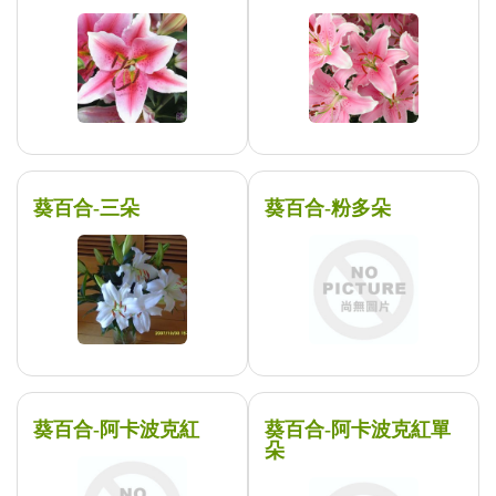
葵百合-三朵
葵百合-粉多朵
葵百合-阿卡波克紅
葵百合-阿卡波克紅單
朵