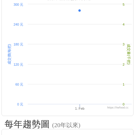
300 元
5
240 元
4
180 元
3
成交價(每把)
成交量(千把)
120 元
2
60 元
1
0 元
0
https://twfood.cc
1. Feb
每年趨勢圖
(20年以來)