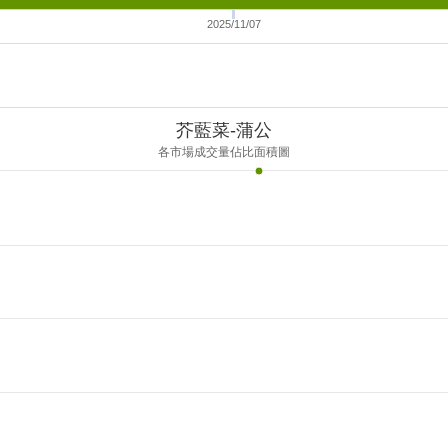
2025/11/07
芥藍菜-蒲公
各市場成交量佔比面積圖