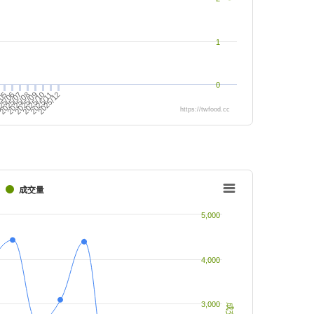
1
0
2025/09
2025/11
2025/10
2025/12
2025/08
4
25/06
2025/07
/05
https://twfood.cc
成交量
5,000
4,000
3,000