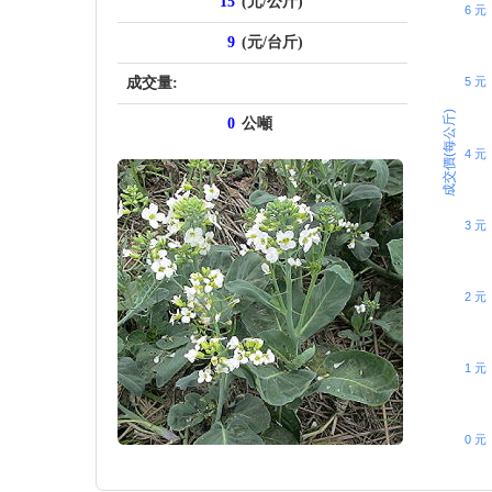
15
(元/公斤)
6 元
9
(元/台斤)
成交量:
5 元
成交價(每公斤)
0
公噸
4 元
3 元
2 元
1 元
0 元