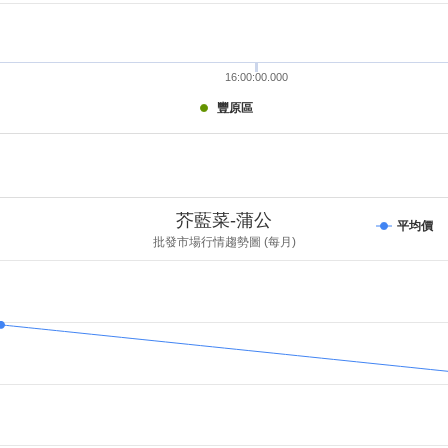
16:00:00.000
豐原區
芥藍菜-蒲公
平均價
批發市場行情趨勢圖 (每月)