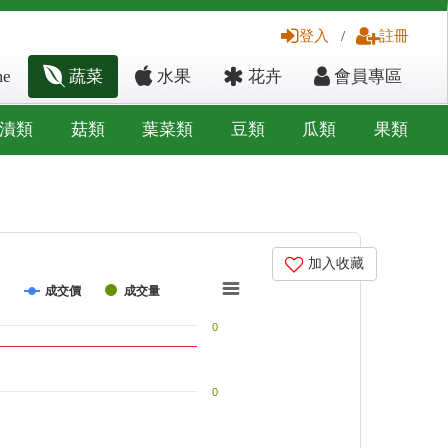
登入
/
註冊
e
蔬菜
水果
花卉
會員專區
漬類
菇類
葉菜類
豆類
瓜類
果類
加入收藏
成交價
成交量
0
0