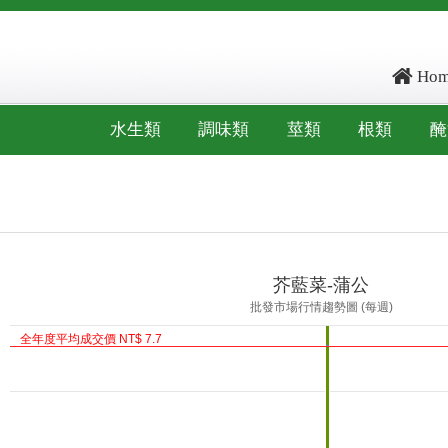
Hom
水生類
調味類
莖類
根類
醃
ore: , kg_score: , total_score: , item_code: LK1
芥藍菜-蒲公
批發市場行情趨勢圖 (每週)
全年度平均成交價 NT$ 7.7