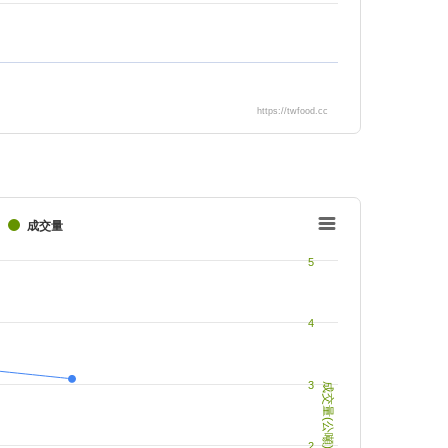
https://twfood.cc
成交量
5
4
3
成交量(公噸)
2