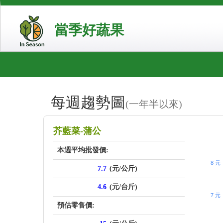
當季好蔬果
每週趨勢圖
(一年半以來)
price_sc
芥藍菜-蒲公
本週平均批發價:
8 元
7.7
(元/公斤)
4.6
(元/台斤)
7 元
預估零售價: