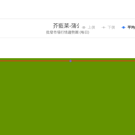
芥藍菜-蒲公
上價
下價
平均
批發市場行情趨勢圖 (每日)