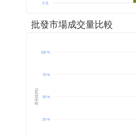
0 元
批發市場成交量比較
100 %
75 %
百分比(%)
50 %
25 %