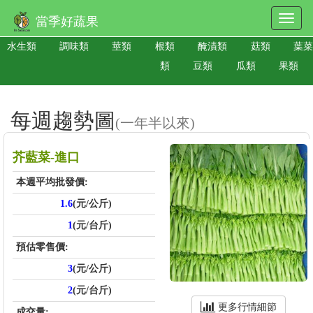
當季好蔬果
水生類
調味類
莖類
根類
醃漬類
菇類
葉菜
類
豆類
瓜類
果類
每週趨勢圖
(一年半以來)
芥藍菜-進口
本週平均批發價:
1.6
(元/公斤)
1
(元/台斤)
預估零售價:
3
(元/公斤)
2
(元/台斤)
更多行情細節
成交量: