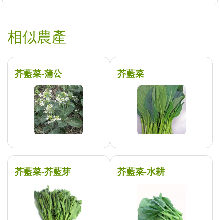
相似農產
芥藍菜-蒲公
芥藍菜
芥藍菜-芥藍芽
芥藍菜-水耕