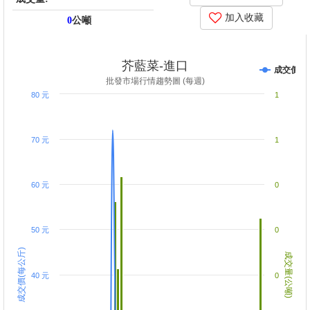
加入收藏
0
公噸
price_score: , kg_score: , total_score: , item_code: LK9
芥藍菜-進口
成交價
批發市場行情趨勢圖 (每週)
80 元
1
70 元
1
60 元
0
50 元
0
成交價(每公斤)
成交量(公噸)
40 元
0