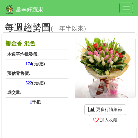
當季好蔬果
每週趨勢圖
(一年半以來)
鬱金香-混色
本週平均批發價:
174
(元/把)
預估零售價:
522
(元/把)
成交量:
1
千把
更多行情細節
加入收藏
price_score: , kg_score: , total_score: , item_code: FH610