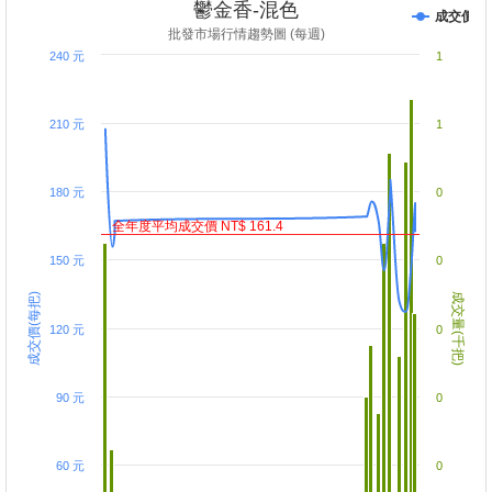
鬱金香-混色
成交價
批發市場行情趨勢圖 (每週)
240 元
1
210 元
1
180 元
0
全年度平均成交價 NT$ 161.4
150 元
0
成交價(每把)
成交量(千把)
120 元
0
90 元
0
60 元
0