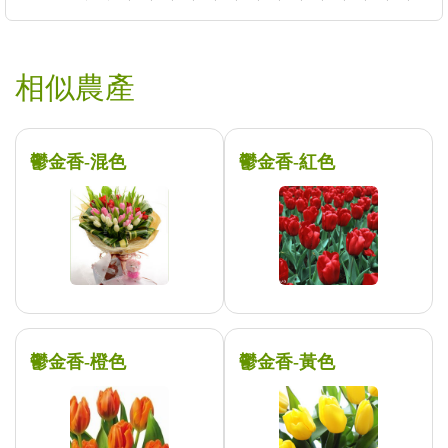
相似農產
鬱金香-混色
鬱金香-紅色
鬱金香-橙色
鬱金香-黃色