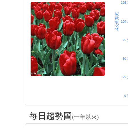
125
成交價(每把)
100
75 
50 
25 
0 
每日趨勢圖
(一年以來)