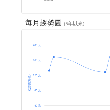
每月趨勢圖
(5年以來)
200 元
160 元
120 元
成交價(每把)
80 元
40 元