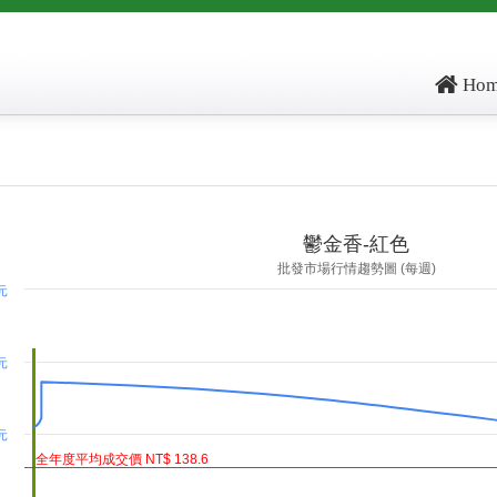
Hom
ore: , kg_score: , total_score: , item_code: FH611
鬱金香-紅色
批發市場行情趨勢圖 (每週)
 元
 元
 元
全年度平均成交價 NT$ 138.6