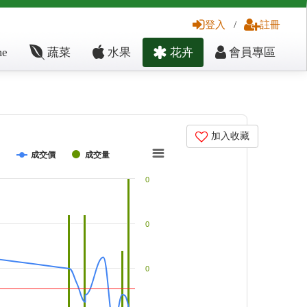
登入
/
註冊
e
蔬菜
水果
花卉
會員專區
加入收藏
成交價
成交量
0
0
0