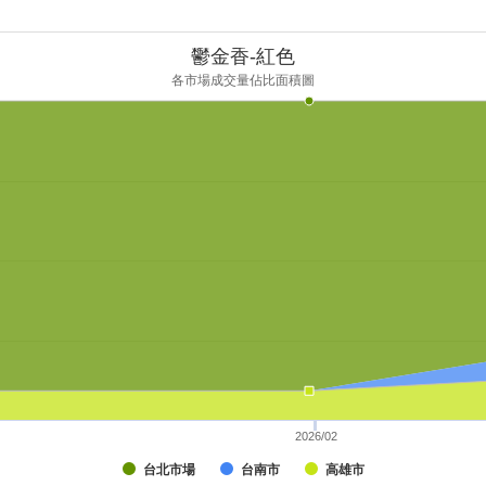
鬱金香-紅色
各市場成交量佔比面積圖
2026/02
台北市場
台南市
高雄市