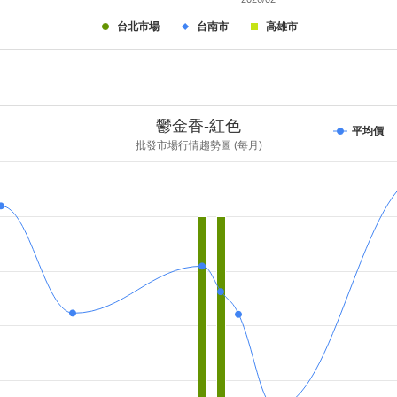
台北市場
台南市
高雄市
鬱金香-紅色
平均價
批發市場行情趨勢圖 (每月)