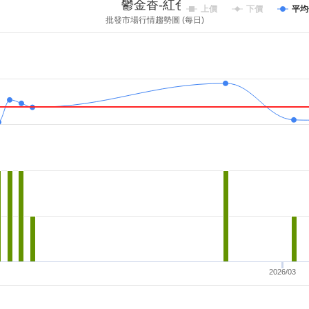
鬱金香-紅色
上價
下價
平均
批發市場行情趨勢圖 (每日)
2026/03