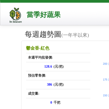
當季好蔬果
每週趨勢圖
(一年半以來)
price_sc
鬱金香-紅色
本週平均批發價:
200
128.6
(元/把)
預估零售價:
175
386
(元/把)
成交量:
150
0
千把