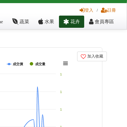
登入
/
註冊
e
蔬菜
水果
花卉
會員專區
加入收藏
成交價
成交量
1
1
1