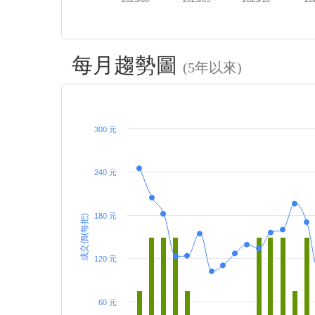
每月趨勢圖
(5年以來)
300 元
240 元
180 元
成交價(每把)
120 元
60 元