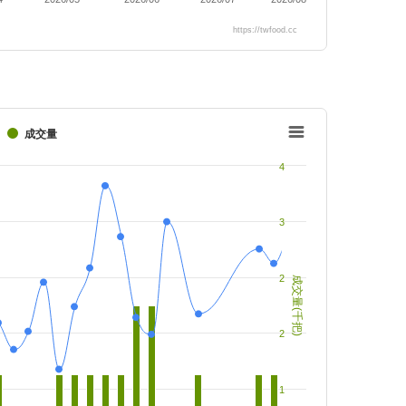
https://twfood.cc
成交量
4
3
2
成交量(千把)
2
1