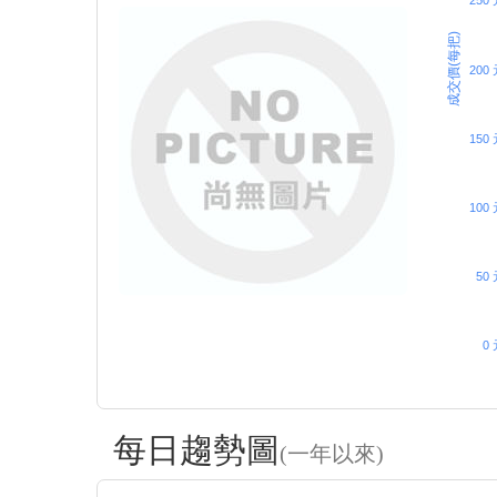
250
成交價(每把)
200
150
100
50 
0 
每日趨勢圖
(一年以來)