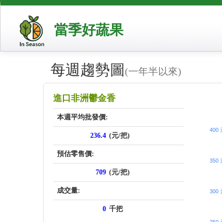
當季好蔬果
每週趨勢圖
(一年半以來)
price_sc
進口非洲鬱金香
本週平均批發價:
400
236.4
(元/把)
預估零售價:
350
709
(元/把)
成交量:
300
0
千把