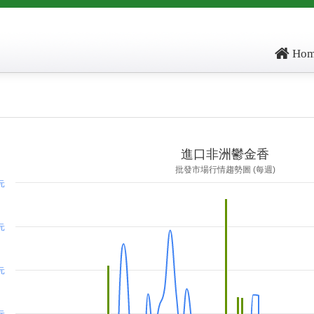
Hom
ore: , kg_score: , total_score: , item_code: IH770
進口非洲鬱金香
批發市場行情趨勢圖 (每週)
 元
 元
 元