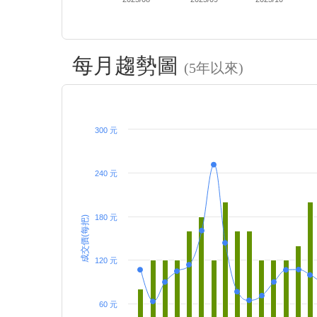
每月趨勢圖
(5年以來)
300 元
240 元
180 元
成交價(每把)
120 元
60 元