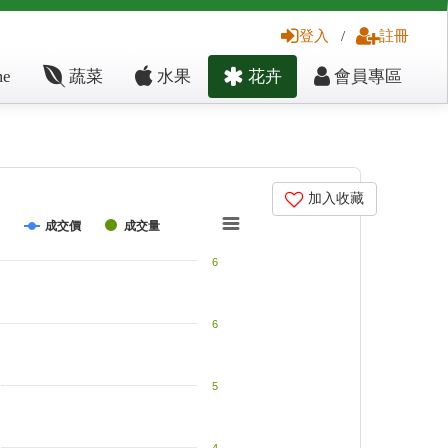
登入
/
註冊
e
蔬菜
水果
花卉
會員專區
加入收藏
成交價
成交量
6
6
5