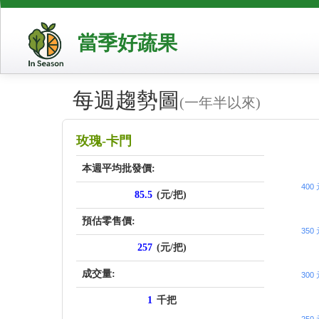
當季好蔬果
每週趨勢圖
(一年半以來)
price_sc
玫瑰-卡門
本週平均批發價:
400
85.5
(元/把)
預估零售價:
350
257
(元/把)
成交量:
300
1
千把