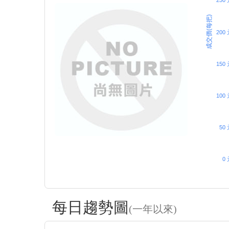
250
成交價(每把)
200
150
100
50 
0 
每日趨勢圖
(一年以來)